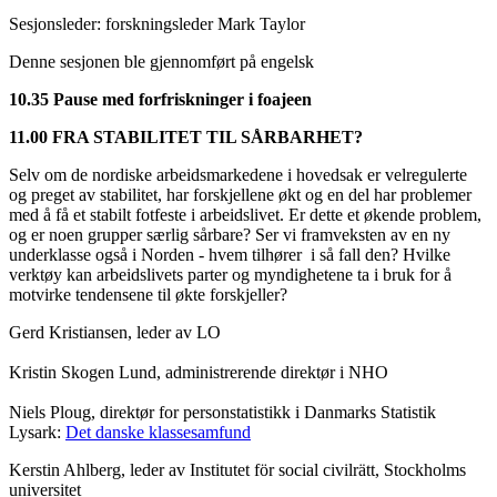
Sesjonsleder: forskningsleder Mark Taylor
Denne sesjonen ble gjennomført på engelsk
10.35 Pause med forfriskninger i foajeen
11.00 FRA STABILITET TIL SÅRBARHET?
Selv om de nordiske arbeidsmarkedene i hovedsak er velregulerte
og preget av stabilitet, har forskjellene økt og en del har problemer
med å få et stabilt fotfeste i arbeidslivet. Er dette et økende problem,
og er noen grupper særlig sårbare? Ser vi framveksten av en ny
underklasse også i Norden - hvem tilhører i så fall den? Hvilke
verktøy kan arbeidslivets parter og myndighetene ta i bruk for å
motvirke tendensene til økte forskjeller?
Gerd Kristiansen, leder av LO
Kristin Skogen Lund, administrerende direktør i NHO
Niels Ploug, direktør for personstatistikk i Danmarks Statistik
Lysark:
Det danske klassesamfund
Kerstin Ahlberg, leder av Institutet för social civilrätt, Stockholms
universitet