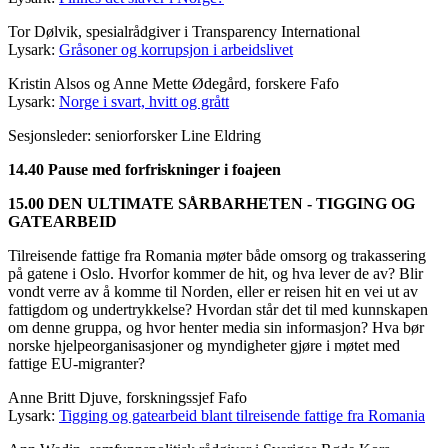
Tor Dølvik, spesialrådgiver i Transparency International
Lysark:
Gråsoner og korrupsjon i arbeidslivet
Kristin Alsos og Anne Mette Ødegård, forskere Fafo
Lysark:
Norge i svart, hvitt og grått
Sesjonsleder: seniorforsker Line Eldring
14.40 Pause med forfriskninger i foajeen
15.00 DEN ULTIMATE SÅRBARHETEN - TIGGING OG
GATEARBEID
Tilreisende fattige fra Romania møter både omsorg og trakassering
på gatene i Oslo. Hvorfor kommer de hit, og hva lever de av? Blir
vondt verre av å komme til Norden, eller er reisen hit en vei ut av
fattigdom og undertrykkelse? Hvordan står det til med kunnskapen
om denne gruppa, og hvor henter media sin informasjon? Hva bør
norske hjelpeorganisasjoner og myndigheter gjøre i møtet med
fattige EU-migranter?
Anne Britt Djuve, forskningssjef Fafo
Lysark:
Tigging og gatearbeid blant tilreisende fattige fra Romania