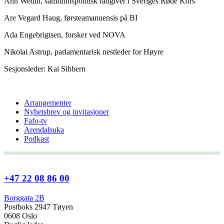
Ann Wedin, samfunnspolitisk rådgiver i Sveriges Røde Kors
Are Vegard Haug, førsteamanuensis på BI
Ada Engebrigtsen, forsker ved NOVA
Nikolai Astrup, parlamentarisk nestleder for Høyre
Sesjonsleder: Kai Sibbern
Arrangementer
Nyhetsbrev og invitasjoner
Fafo-tv
Arendalsuka
Podkast
+47 22 08 86 00
Borggata 2B
Postboks 2947 Tøyen
0608 Oslo