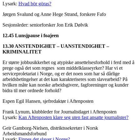
Lysark:
Hvad bör göras?
Jørgen Svalund og Anne Hege Strand, forskere Fafo
Sesjonsleder: seniorforsker Jon Erik Dølvik
12.45 Lunsjpause i foajeen
13.30 ANSTENDIGHET – UANSTENDIGHET –
KRIMINALITET
Er større jobbusikkerhet og atypiske ansettelsesforhold i ferd med å
prege også det som regnes som middelklasseyrker? Har vi et
serviceproletariat i Norge, og er det noen som har så dårlige
arbeidsbetingelser at det kan karakteriseres som slavearbeid? På
hvilken måte kan norske arbeidsgivere, fagforeninger og kunder
bidra til mer ordnede forhold?
Espen Egil Hansen, sjefredaktør i Aftenposten
Frank Lynum, klubbleder for Journalistlaget i Aftenposten
Lysark:
Kan Aftenposten klare seg uten fast ansatte journalister?
Geir Gamborg-Nielsen, distriktssekretær i Norsk
Arbeidsmandsforbund
Lysark:
Finnes det slaver i Norge?