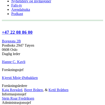
Nyhetsbrev og invitasjoner
Fafo-tv
Arendalsuka
Podkast
+47 22 08 86 00
Borggata 2B
Postboks 2947 Tøyen
0608 Oslo
Daglig leder
Hanne C. Kavli
Forskningssjef
Kjersti Misje Østbakken
Forskningsledere
Kaja Reegård
,
Beret Bråten
, &
Ketil Bråthen
Informasjonssjef
Stein Roar Fredriksen
Administrasjonssjef