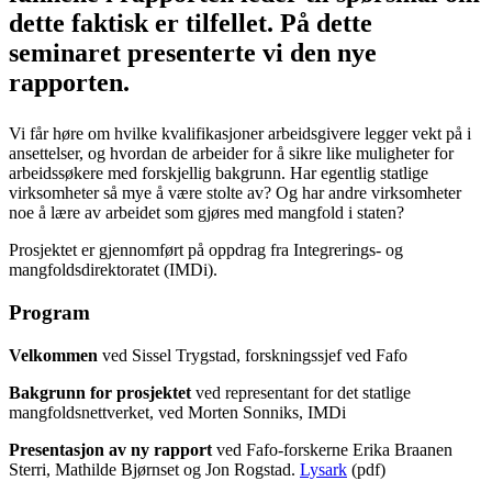
dette faktisk er tilfellet. På dette
seminaret presenterte vi den nye
rapporten.
Vi får høre om hvilke kvalifikasjoner arbeidsgivere legger vekt på i
ansettelser, og hvordan de arbeider for å sikre like muligheter for
arbeidssøkere med forskjellig bakgrunn. Har egentlig statlige
virksomheter så mye å være stolte av? Og har andre virksomheter
noe å lære av arbeidet som gjøres med mangfold i staten?
Prosjektet er gjennomført på oppdrag fra Integrerings- og
mangfoldsdirektoratet (IMDi).
Program
Velkommen
ved Sissel Trygstad, forskningssjef ved Fafo
Bakgrunn for prosjektet
ved representant for det statlige
mangfoldsnettverket, ved Morten Sonniks, IMDi
Presentasjon av ny rapport
ved Fafo-forskerne Erika Braanen
Sterri, Mathilde Bjørnset og Jon Rogstad.
Lysark
(pdf)