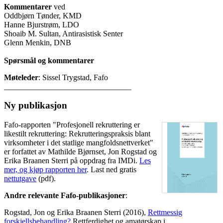
Kommentarer
ved
Oddbjørn Tønder, KMD
Hanne Bjurstrøm, LDO
Shoaib M. Sultan, Antirasistisk Senter
Glenn Menkin, DNB
Spørsmål og kommentarer
Møteleder
: Sissel Trygstad, Fafo
________________________________
Ny publikasjon
Fafo-rapporten "Profesjonell rekruttering er
likestilt rekruttering: Rekrutteringspraksis blant
virksomheter i det statlige mangfoldsnettverket"
er forfattet av Mathilde Bjørnset, Jon Rogstad og
Erika Braanen Sterri på oppdrag fra IMDi.
Les
mer, og kjøp rapporten her
. Last ned gratis
nettutgave
(pdf).
Andre relevante Fafo-publikasjone
r
:
Rogstad, Jon og Erika Braanen Sterri (2016),
Rettmessig
forskjellsbehandling?
Rettferdighet og amatørskap i