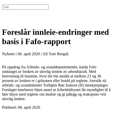
Foreslår innleie-endringer med
basis i Fafo-rapport
Nyheter
|
06. april 2020
|
Alf Tore Bergsli
På oppdrag fra Arbeids- og sosialdepartementet, kartla Fafo
omfanget av bruken av ulovlig innleie av arbeidskraft. Med
henvisning til funnene, hvor det ble anslått at mellom 23 og 36
prosent av bruken er i gråsonen eller brudd på reglene, foreslår nå
arbeids- og sosialminister Torbjørn Røe Isaksen (H) innskjerpinger.
Forslaget innebærer blant annet at Arbeidstilsynet får myndighet til å
føre tilsyn med reglene om innleie og gi pålegg og reaksjoner ved
ulovlig innleie.
Publisert: 06. april 2020