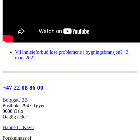
Vil innleieforbud løse problemene i bygningsbransjen? | 3.
mars 2022
+47 22 08 86 00
Borggata 2B
Postboks 2947 Tøyen
0608 Oslo
Daglig leder
Hanne C. Kavli
Forskningssjef