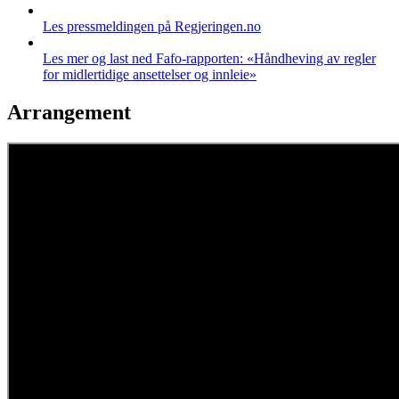
Les pressmeldingen på Regjeringen.no
Les mer og last ned Fafo-rapporten: «Håndheving av regler
for midlertidige ansettelser og innleie»
Arrangement