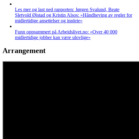
Les mer og last ned rapporten: Jørgen Svalund, Beate
Sletvold Øistad og Kristin Alsos: «Håndheving av regler for
midlertidige ansettelser og innleie»
Funn oppsummert på Arbeidslivet.no: «Over 40 000
midlertidige jobber kan være ulovlige»
Arrangement