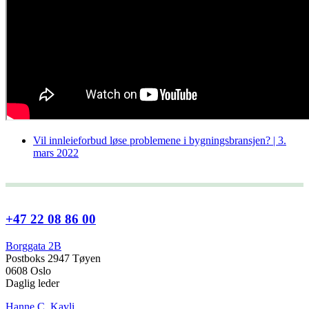
Vil innleieforbud løse problemene i bygningsbransjen? | 3.
mars 2022
+47 22 08 86 00
Borggata 2B
Postboks 2947 Tøyen
0608 Oslo
Daglig leder
Hanne C. Kavli