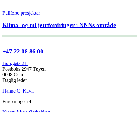
Fullførte prosjekter
Klima- og miljøutfordringer i NNNs område
+47 22 08 86 00
Borggata 2B
Postboks 2947 Tøyen
0608 Oslo
Daglig leder
Hanne C. Kavli
Forskningssjef
Kjersti Misje Østbakken
Forskningsledere
Kaja Reegård
,
Beret Bråten
, &
Ketil Bråthen
Informasjonssjef
Stein Roar Fredriksen