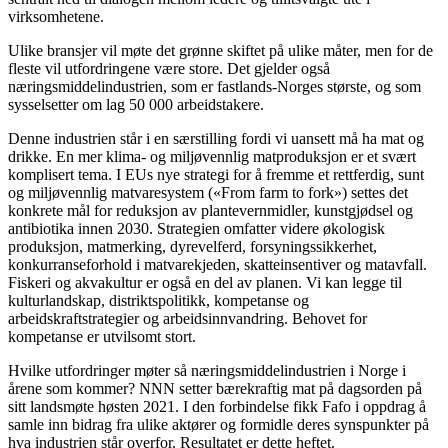
virksomhetene.
Ulike bransjer vil møte det grønne skiftet på ulike måter, men for de
fleste vil utfordringene være store. Det gjelder også
næringsmiddelindustrien, som er fastlands-Norges største, og som
sysselsetter om lag 50 000 arbeidstakere.
Denne industrien står i en særstilling fordi vi uansett må ha mat og
drikke. En mer klima- og miljøvennlig matproduksjon er et svært
komplisert tema. I EUs nye strategi for å fremme et rettferdig, sunt
og miljøvennlig matvaresystem («From farm to fork») settes det
konkrete mål for reduksjon av plantevernmidler, kunstgjødsel og
antibiotika innen 2030. Strategien omfatter videre økologisk
produksjon, matmerking, dyrevelferd, forsyningssikkerhet,
konkurranseforhold i matvarekjeden, skatteinsentiver og matavfall.
Fiskeri og akvakultur er også en del av planen. Vi kan legge til
kulturlandskap, distriktspolitikk, kompetanse og
arbeidskraftstrategier og arbeidsinnvandring. Behovet for
kompetanse er utvilsomt stort.
Hvilke utfordringer møter så næringsmiddelindustrien i Norge i
årene som kommer? NNN setter bærekraftig mat på dagsorden på
sitt landsmøte høsten 2021. I den forbindelse fikk Fafo i oppdrag å
samle inn bidrag fra ulike aktører og formidle deres synspunkter på
hva industrien står overfor. Resultatet er dette heftet.