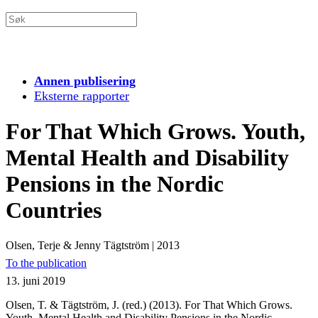
Annen publisering
Eksterne rapporter
For That Which Grows. Youth,
Mental Health and Disability
Pensions in the Nordic
Countries
Olsen, Terje & Jenny Tägtström
|
2013
To the publication
13. juni 2019
Olsen, T. & Tägtström, J. (red.) (2013). For That Which Grows.
Youth, Mental Health and Disability Pensions in the Nordic