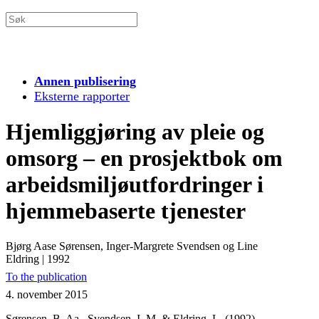
Annen publisering
Eksterne rapporter
Hjemliggjøring av pleie og
omsorg – en prosjektbok om
arbeidsmiljøutfordringer i
hjemmebaserte tjenester
Bjørg Aase Sørensen, Inger-Margrete Svendsen og Line
Eldring
|
1992
To the publication
4. november 2015
Sørensen, B. Aa., Svendsen, I. M. & Eldring, L. (1992).