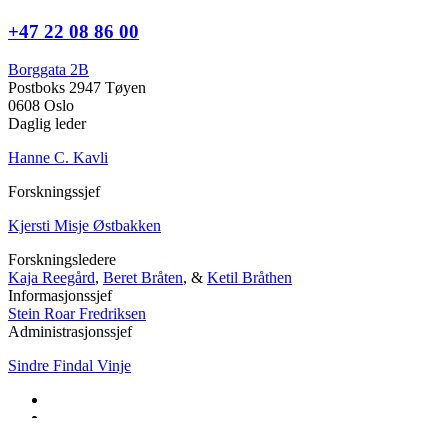
+47 22 08 86 00
Borggata 2B
Postboks 2947 Tøyen
0608 Oslo
Daglig leder
Hanne C. Kavli
Forskningssjef
Kjersti Misje Østbakken
Forskningsledere
Kaja Reegård
,
Beret Bråten
, &
Ketil Bråthen
Informasjonssjef
Stein Roar Fredriksen
Administrasjonssjef
Sindre Findal Vinje