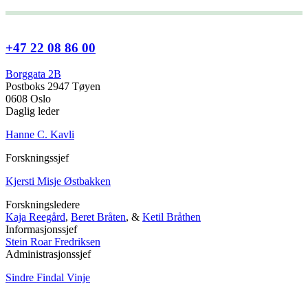
+47 22 08 86 00
Borggata 2B
Postboks 2947 Tøyen
0608 Oslo
Daglig leder
Hanne C. Kavli
Forskningssjef
Kjersti Misje Østbakken
Forskningsledere
Kaja Reegård
,
Beret Bråten
, &
Ketil Bråthen
Informasjonssjef
Stein Roar Fredriksen
Administrasjonssjef
Sindre Findal Vinje