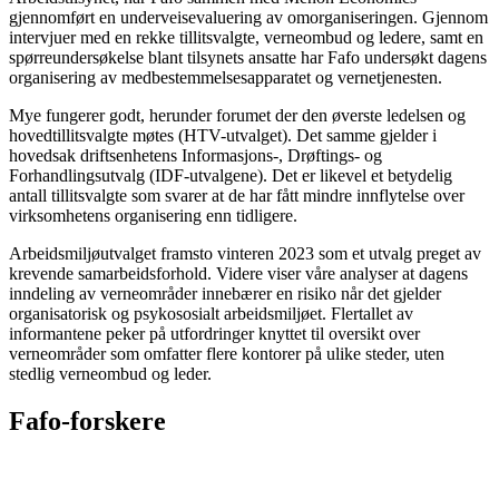
gjennomført en underveisevaluering av omorganiseringen. Gjennom
intervjuer med en rekke tillitsvalgte, verneombud og ledere, samt en
spørreundersøkelse blant tilsynets ansatte har Fafo undersøkt dagens
organisering av medbestemmelsesapparatet og vernetjenesten.
Mye fungerer godt, herunder forumet der den øverste ledelsen og
hovedtillitsvalgte møtes (HTV-utvalget). Det samme gjelder i
hovedsak driftsenhetens Informasjons-, Drøftings- og
Forhandlingsutvalg (IDF-utvalgene). Det er likevel et betydelig
antall tillitsvalgte som svarer at de har fått mindre innflytelse over
virksomhetens organisering enn tidligere.
Arbeidsmiljøutvalget framsto vinteren 2023 som et utvalg preget av
krevende samarbeidsforhold. Videre viser våre analyser at dagens
inndeling av verneområder innebærer en risiko når det gjelder
organisatorisk og psykososialt arbeidsmiljøet. Flertallet av
informantene peker på utfordringer knyttet til oversikt over
verneområder som omfatter flere kontorer på ulike steder, uten
stedlig verneombud og leder.
Fafo-forskere