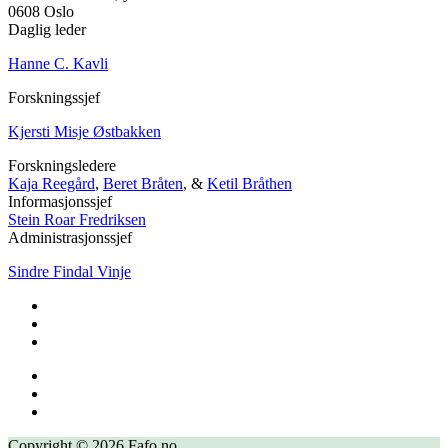
0608 Oslo
Daglig leder
Hanne C. Kavli
Forskningssjef
Kjersti Misje Østbakken
Forskningsledere
Kaja Reegård
,
Beret Bråten
, &
Ketil Bråthen
Informasjonssjef
Stein Roar Fredriksen
Administrasjonssjef
Sindre Findal Vinje
Copyright © 2026 Fafo.no