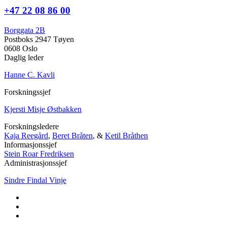
+47 22 08 86 00
Borggata 2B
Postboks 2947 Tøyen
0608 Oslo
Daglig leder
Hanne C. Kavli
Forskningssjef
Kjersti Misje Østbakken
Forskningsledere
Kaja Reegård
,
Beret Bråten
, &
Ketil Bråthen
Informasjonssjef
Stein Roar Fredriksen
Administrasjonssjef
Sindre Findal Vinje