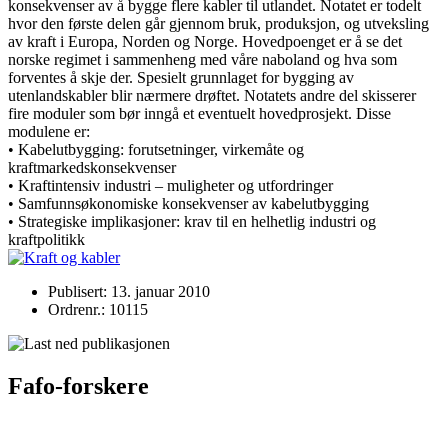
konsekvenser av å bygge flere kabler til utlandet. Notatet er todelt
hvor den første delen går gjennom bruk, produksjon, og utveksling
av kraft i Europa, Norden og Norge. Hovedpoenget er å se det
norske regimet i sammenheng med våre naboland og hva som
forventes å skje der. Spesielt grunnlaget for bygging av
utenlandskabler blir nærmere drøftet. Notatets andre del skisserer
fire moduler som bør inngå et eventuelt hovedprosjekt. Disse
modulene er:
• Kabelutbygging: forutsetninger, virkemåte og
kraftmarkedskonsekvenser
• Kraftintensiv industri – muligheter og utfordringer
• Samfunnsøkonomiske konsekvenser av kabelutbygging
• Strategiske implikasjoner: krav til en helhetlig industri og
kraftpolitikk
Publisert: 13. januar 2010
Ordrenr.: 10115
Fafo-forskere