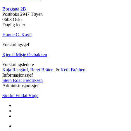
Borggata 2B
Postboks 2947 Tøyen
0608 Oslo
Daglig leder
Hanne C. Kavli
Forskningssjef
Kjersti Misje Østbakken
Forskningsledere
Kaja Reegård
,
Beret Bråten
, &
Ketil Bråthen
Informasjonssjef
Stein Roar Fredriksen
Administrasjonssjef
Sindre Findal Vinje