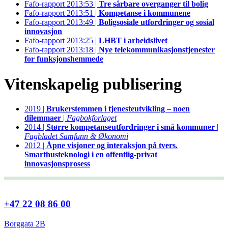
Fafo-rapport 2013:53 |
Tre sårbare overganger til bolig
Fafo-rapport 2013:51 |
Kompetanse i kommunene
Fafo-rapport 2013:49 |
Boligsosiale utfordringer og sosial
innovasjon
Fafo-rapport 2013:25 |
LHBT i arbeidslivet
Fafo-rapport 2013:18 |
Nye telekommunikasjonstjenester
for funksjonshemmede
Vitenskapelig publisering
2019 |
Brukerstemmen i tjenesteutvikling – noen
dilemmaer
|
Fagbokforlaget
2014 |
Større kompetanseutfordringer i små kommuner
|
Fagbladet Samfunn & Økonomi
2012 |
Åpne visjoner og interaksjon på tvers.
Smarthusteknologi i en offentlig-privat
innovasjonsprosess
+47 22 08 86 00
Borggata 2B