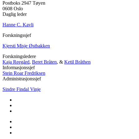
Postboks 2947 Tøyen
0608 Oslo
Daglig leder
Hanne C. Kavli
Forskningssjef
Kjersti Misje Østbakken
Forskningsledere
Kaja Reegård
,
Beret Bråten
, &
Ketil Bråthen
Informasjonssjef
Stein Roar Fredriksen
Administrasjonssjef
Sindre Findal Vinje