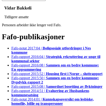
Vidar Bakkeli
Tidligere ansatte
Personen arbeider ikke lenger ved Fafo.
Fafo-publikasjoner
Fafo-notat 2017:04 |
Boligsosiale utfordringer i Nes
kommune
Fafo-rapport 2016:04 |
Strategisk rekruttering av unge til
kommunal sektor
Fafo-rapport 2016:08 |
Sammen om en bedre kommune:
En oppsummering
Fafo-rapport 2015:52 |
Housing first i Norge – sluttrapport
Fafo-rapport 2015:50 |
Sammen om en bedre kommune:
Dypdykk-rapport 2
Fafo-rapport 2015:08 |
Samordnet bosetting av flyktninger
Fafo-rapport 2014:51 |
Evaluering av Husbankens
kommunesatsing
Fafo-notat 2014:01 |
Kunnskapsoversikt om lesbiske,
homofile, bifile og transpersoner