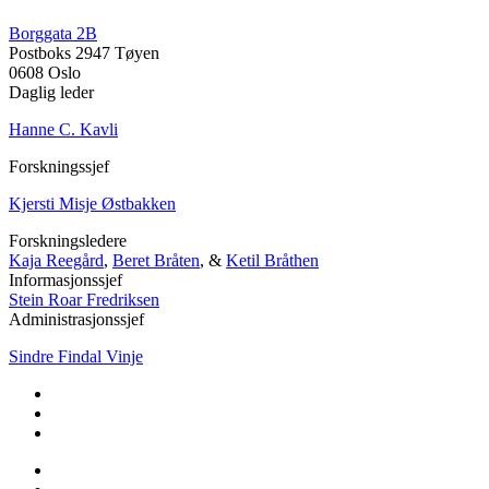
Borggata 2B
Postboks 2947 Tøyen
0608 Oslo
Daglig leder
Hanne C. Kavli
Forskningssjef
Kjersti Misje Østbakken
Forskningsledere
Kaja Reegård
,
Beret Bråten
, &
Ketil Bråthen
Informasjonssjef
Stein Roar Fredriksen
Administrasjonssjef
Sindre Findal Vinje