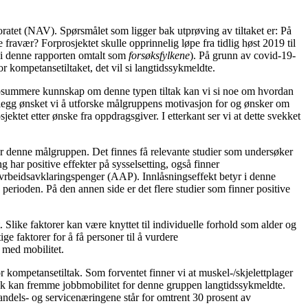
oratet (NAV). Spørsmålet som ligger bak utprøving av tiltaket er: På
fravær? Forprosjektet skulle opprinnelig løpe fra tidlig høst 2019 til
 denne rapporten omtalt som
forsøksfylkene
). På grunn av covid-19-
 kompetansetiltaket, det vil si langtidssykmeldte.
ppsummere kunnskap om denne typen tiltak kan vi si noe om hvordan
tillegg ønsket vi å utforske målgruppens motivasjon for og ønsker om
tet etter ønske fra oppdragsgiver. I etterkant ser vi at dette svekket
 denne mål­gruppen. Det finnes få relevante studier som undersøker
ar positive effekter på sysselsetting, også finner
 avrbeidsavklarings­penger (AAP). Innlåsningseffekt betyr i denne
perioden. På den annen side er det flere studier som finner positive
et. Slike faktorer kan være knyttet til individuelle forhold som alder og
ge faktorer for å få personer til å vurdere
 med mobilitet.
kompetansetiltak. Som forventet finner vi at muskel-/skjelettplager
ak kan fremme jobbmobilitet for denne gruppen langtidssykmeldte.
ndels- og servicenæringene står for omtrent 30 prosent av