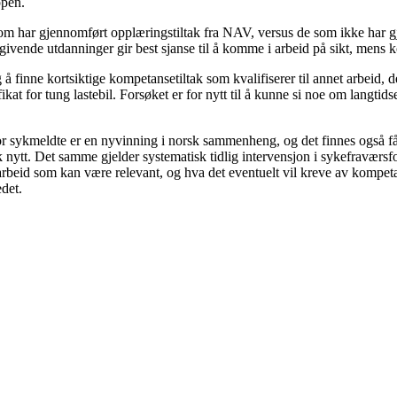
ppen.
har gjennomført opplæringstiltak fra NAV, versus de som ikke har gjenn
nde utdanninger gir best sjanse til å komme i arbeid på sikt, mens ko
å finne kortsiktige kompetansetiltak som kvalifiserer til annet arbeid, der
fikat for tung lastebil. Forsøket er for nytt til å kunne si noe om langtidse
yk­meldte er en nyvinning i norsk sammenheng, og det finnes også få e
 nytt. Det samme gjelder systematisk tidlig intervensjon i sykefravær
arbeid som kan være relevant, og hva det eventuelt vil kreve av kompetan
edet.