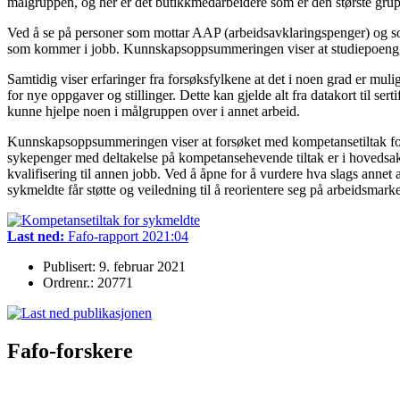
målgruppen, og her er det butikkmedarbeidere som er den største gru
Ved å se på personer som mottar AAP (arbeidsavklaringspenger) og som 
som kommer i jobb. Kunnskaps­oppsummeringen viser at studiepoenggive
Samtidig viser erfaringer fra forsøksfylkene at det i noen grad er mulig 
for nye oppgaver og stillinger. Dette kan gjelde alt fra datakort til serti
kunne hjelpe noen i målgruppen over i annet arbeid.
Kunnskapsoppsummeringen viser at forsøket med kompetansetiltak for s
sykepenger med deltakelse på kompetansehevende tiltak er i hovedsak
kvalifisering til annen jobb. Ved å åpne for å vurdere hva slags annet 
sykmeldte får støtte og veiledning til å reorientere seg på arbeidsmark
Last ned:
Fafo-rapport 2021:04
Publisert: 9. februar 2021
Ordrenr.: 20771
Fafo-forskere