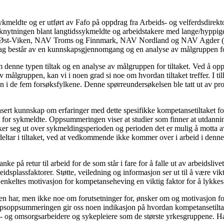
ykmeldte og er utført av Fafo på oppdrag fra Arbeids- og velferdsdirekt
ilknytningen blant langtidssykmeldte og arbeidstakere med lange/hyppige 
V Øst-Viken, NAV Troms og Finnmark, NAV Nordland og NAV Agder (i
drag består av en kunnskapsgjennomgang og en analyse av målgruppen for
denne typen tiltak og en analyse av målgruppen for tiltaket. Ved å o
v målgruppen, kan vi i noen grad si noe om hvordan tiltaket treffer. I 
de fem forsøksfylkene. Denne spørreundersøkelsen ble tatt ut av prosjek
ert kunnskap om erfaringer med dette spesifikke kompetansetiltaket for
r sykmeldte. Oppsummeringen viser at studier som finner at utdanning h
trekker seg ut over sykmeldingsperioden og perioden det er mulig å motta
eltar i tiltaket, ved at vedkommende ikke kommer over i arbeid i denne 
nke på retur til arbeid for de som står i fare for å falle ut av arbeidsliv
splass­faktorer. Støtte, veiledning og informasjon ser ut til å være vikti
enkeltes motivasjon for kompetanseheving en viktig faktor for å lykkes
har, men ikke noe om forutsetninger for, ønsker om og motivasjon for 
kapsoppsummeringen gir oss noen indikasjon på hvordan kompetansetilt
e- og omsorgsarbeidere og sykepleiere som de største yrkesgruppene. Ha