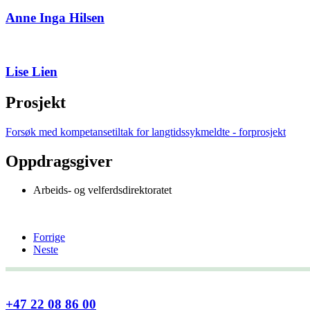
Anne Inga Hilsen
Lise Lien
Prosjekt
Forsøk med kompetansetiltak for langtidssykmeldte - forprosjekt
Oppdragsgiver
Arbeids- og velferdsdirektoratet
Forrige
Neste
+47 22 08 86 00