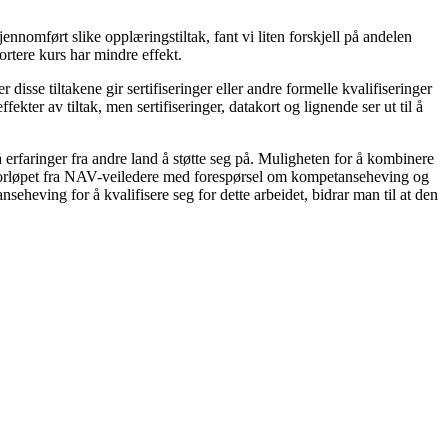
omført slike opplæringstiltak, fant vi liten forskjell på andelen
rtere kurs har mindre effekt.
 disse tiltakene gir sertifiseringer eller andre formelle kvalifiseringer
ffekter av tiltak, men sertifiseringer, datakort og lignende ser ut til å
rfaringer fra andre land å støtte seg på. Muligheten for å kombinere
sforløpet fra NAV-veiledere med forespørsel om kompetanseheving og
seheving for å kvalifisere seg for dette arbeidet, bidrar man til at den