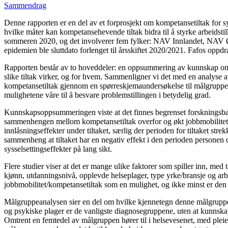
Sammendrag
Denne rapporten er en del av et forprosjekt om kompetansetiltak for s
hvilke måter kan kompetanse­hevende tiltak bidra til å styrke arbeidst
sommeren 2020, og det involverer fem fylker: NAV Innlandet, NA
epidemien ble sluttdato forlenget til årsskiftet 2020/2021. Fafos opp
Rapporten består av to hoveddeler: en oppsummering av kunnskap om 
slike tiltak virker, og for hvem. Sammenligner vi det med en analyse a
kompetansetiltak gjennom en spørreskjemaundersøkelse til målgruppen i 
mulig­hetene våre til å besvare problemstillingen i betydelig grad.
Kunnskapsoppsummeringen viste at det finnes begrenset forskningsbas
sammenhengen mellom kompetansetiltak overfor og økt jobbmobilitet fo
innlåsningseffekter under tiltaket, særlig der perioden for tiltaket s
sammenheng at tiltaket har en negativ effekt i den perioden personen d
syssel­settingseffekter på lang sikt.
Flere studier viser at det er mange ulike faktorer som spiller inn, med ta
kjønn, utdanningsnivå, opplevde helseplager, type yrke/bransje og arbeid
jobbmobilitet/kompetansetiltak som en mulighet, og ikke minst er den 
Målgruppeanalysen sier en del om hvilke kjennetegn denne målgruppen 
og psykiske plager er de vanligste diagnosegruppene, uten at kunns
Omtrent en femtedel av målgruppen hører til i helsevesenet, med plei