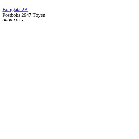
Borggata 2B
Postboks 2947 Tøyen
0608 Oslo
Daglig leder
Hanne C. Kavli
Forskningssjef
Kjersti Misje Østbakken
Forskningsledere
Kaja Reegård
,
Beret Bråten
, &
Ketil Bråthen
Informasjonssjef
Stein Roar Fredriksen
Administrasjonssjef
Sindre Findal Vinje