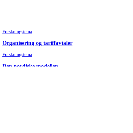
Forskningstema
Organisering og tariffavtaler
Forskningstema
Den nordiske modellen
+47 22 08 86 00
Borggata 2B
Postboks 2947 Tøyen
0608 Oslo
Daglig leder
Hanne C. Kavli