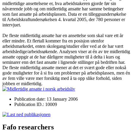
midlertidige ansettelsene er, hva arbeidstakeren gjorde før sin
nåværende jobb og om midlertidig ansatte har samme betingelser
som fast ansatte på arbeidsplassen. Data er en tilleggsundersøkelse
til Arbeidskraftundersøkelsen 4. kvartal 2005, der 780 personer er
intervjuet.
De fleste midlertidig ansatte har en ansettelse som skal vare ett år
eller mindre. Et flertall kommer fra en posisjon utenfor
arbeidsmarkedet, enten skolegang/studier eller ved at de har vært
arbeidsledige/arbeidssøkende. Analysen viser at én av tre midlertidig
ansatte oppgir at de har dårligere muligheter til å delta i kurs og
seminarer enn det fast ansatte i lignende stillinger på bedriften har.
De fleste midlertidig ansatte mener at det er svært gode eller nokså
gode muligheter for å si fra om problemer på arbeidsplassen, men én
av fem ville være mer forsiktig med å ta opp slike forhold, siden
jobben er midlertidig.
Publication date: 13 January 2006
Publication ID.: 10009
Fafo researchers