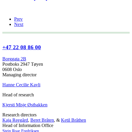
Prev
Next
+47 22 08 86 00
Borggata 2B
Postboks 2947 Tøyen
0608 Oslo
Managing director
Hanne Cecilie Kavli
Head of research
Kjersti Misje Østbakken
Research directors
Kaja Reegård
,
Beret Bråten
, &
Ketil Bråthen
Head of Information Office
Stein Roar Fredriksen