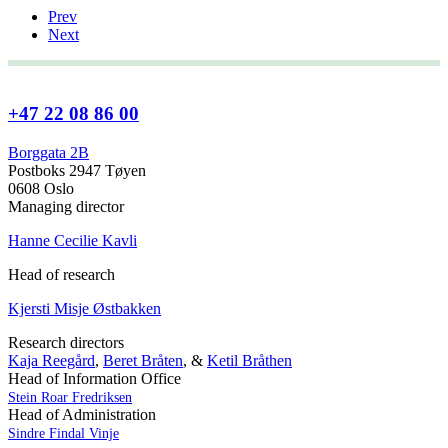
Prev
Next
+47 22 08 86 00
Borggata 2B
Postboks 2947 Tøyen
0608 Oslo
Managing director
Hanne Cecilie Kavli
Head of research
Kjersti Misje Østbakken
Research directors
Kaja Reegård
,
Beret Bråten
, &
Ketil Bråthen
Head of Information Office
Stein Roar Fredriksen
Head of Administration
Sindre Findal Vinje