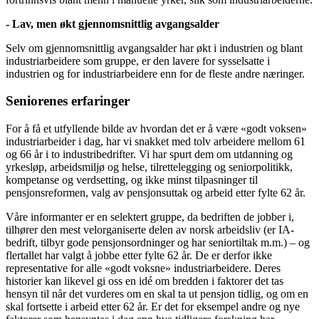
- Lav, men økt gjennomsnittlig avgangsalder
Selv om gjennomsnittlig avgangsalder har økt i industrien og blant
industriarbeidere som gruppe, er den lavere for sysselsatte i
industrien og for industriarbeidere enn for de fleste andre næringer.
Seniorenes erfaringer
For å få et utfyllende bilde av hvordan det er å være «godt voksen»
industriarbeider i dag, har vi snakket med tolv arbeidere mellom 61
og 66 år i to industribedrifter. Vi har spurt dem om utdanning og
yrkesløp, arbeidsmiljø og helse, tilrettelegging og seniorpolitikk,
kompetanse og verdsetting, og ikke minst tilpasninger til
pensjonsreformen, valg av pensjonsuttak og arbeid etter fylte 62 år.
Våre informanter er en selektert gruppe, da bedriften de jobber i,
tilhører den mest velorganiserte delen av norsk arbeidsliv (er IA-
bedrift, tilbyr gode pensjonsordninger og har seniortiltak m.m.) – og
flertallet har valgt å jobbe etter fylte 62 år. De er derfor ikke
representative for alle «godt voksne» industriarbeidere. Deres
historier kan likevel gi oss en idé om bredden i faktorer det tas
hensyn til når det vurderes om en skal ta ut pensjon tidlig, og om en
skal fortsette i arbeid etter 62 år. Er det for eksempel andre og nye