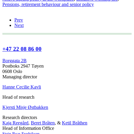
Pensions, retirement behaviour and senior policy
Prev
Next
+47 22 08 86 00
Borggata 2B
Postboks 2947 Tøyen
0608 Oslo
Managing director
Hanne Cecilie Kavli
Head of research
Kjersti Misje Østbakken
Research directors
Kaja Reegård
,
Beret Bråten
, &
Ketil Bråthen
Head of Information Office
Stein Roar Fredriksen