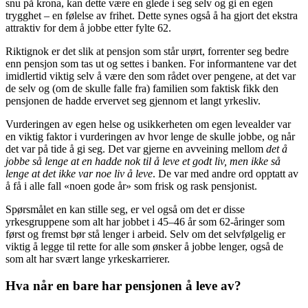
snu på krona, kan dette være en glede i seg selv og gi en egen
trygghet – en følelse av frihet. Dette synes også å ha gjort det ekstra
attraktiv for dem å jobbe etter fylte 62.
Riktignok er det slik at pensjon som står urørt, forrenter seg bedre
enn pensjon som tas ut og settes i banken. For informantene var det
imidlertid viktig selv å være den som rådet over pengene, at det var
de selv og (om de skulle falle fra) familien som faktisk fikk den
pensjonen de hadde ervervet seg gjennom et langt yrkesliv.
Vurderingen av egen helse og usikkerheten om egen levealder var
en viktig faktor i vurderingen av hvor lenge de skulle jobbe, og når
det var på tide å gi seg. Det var gjerne en avveining mellom
det å
jobbe så lenge at en hadde nok til å leve et godt liv, men ikke så
lenge at det ikke var noe liv å leve
. De var med andre ord opptatt av
å få i alle fall «noen gode år» som frisk og rask pensjonist.
Spørsmålet en kan stille seg, er vel også om det er disse
yrkesgruppene som alt har jobbet i 45–46 år som 62-åringer som
først og fremst bør stå lenger i arbeid. Selv om det selvfølgelig er
viktig å legge til rette for alle som ønsker å jobbe lenger, også de
som alt har svært lange yrkeskarrierer.
Hva når en bare har pensjonen å leve av?