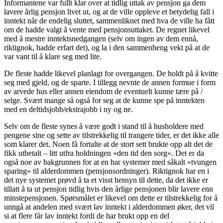
Informantene var fullt klar over at tidlig uttak av pensjon ga dem
lavere årlig pensjon livet ut, og at de ville oppleve et betydelig fall i
inntekt når de endelig sluttet, sammenliknet med hva de ville ha fått
om de hadde valgt å vente med pensjonsuttaket. De regnet likevel
med å mestre inntektsnedgangen (selv om ingen av dem ennå,
riktignok, hadde erfart det), og la i den sammenheng vekt på at de
var vant til å klare seg med lite.
De fleste hadde likevel planlagt for overgangen. De holdt på å kvitte
seg med gjeld, og de sparte. I tillegg nevnte de annen formue i form
av arvede hus eller annen eiendom de eventuelt kunne tære på /
selge. Svært mange så også for seg at de kunne spe på inntekten
med en deltidsjobb/ekstrajobb i ny og ne.
Selv om de fleste synes å være godt i stand til å husholdere med
pengene sine og sette av tilstrekkelig til trangere tider, er det ikke alle
som klarer det. Noen få fortalte at de stort sett brukte opp alt det de
fikk utbetalt – litt utfra holdningen «den tid den sorg». Det er da
også noe av bakgrunnen for at en har systemer med såkalt «tvungen
sparing» til alderdommen (pensjonsordninger). Riktignok har en i
det nye systemet prøvd å ta et visst hensyn til dette, da det ikke er
tillatt å ta ut pensjon tidlig hvis den årlige pensjonen blir lavere enn
minstepensjonen. Spørsmålet er likevel om dette er tilstrekkelig for å
unngå at andelen med svært lav inntekt i alderdommen øker, det vil
si at flere får lav inntekt fordi de har brukt opp en del