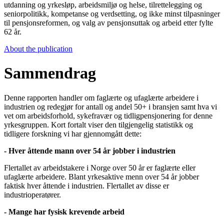
utdanning og yrkesløp, arbeidsmiljø og helse, tilrettelegging og
seniorpolitikk, kompetanse og verdsetting, og ikke minst tilpasninger
til pensjonsreformen, og valg av pensjonsuttak og arbeid etter fylte
62 år.
About the publication
Sammendrag
Denne rapporten handler om faglærte og ufaglærte arbeidere i
industrien og redegjør for antall og andel 50+ i bransjen samt hva vi
vet om arbeidsforhold, sykefravær og tidligpensjonering for denne
yrkesgruppen. Kort fortalt viser den tilgjengelig statistikk og
tidligere forskning vi har gjennomgått dette:
-
Hver åttende mann over 54 år jobber i industrien
Flertallet av arbeidstakere i Norge over 50 år er faglærte eller
ufaglærte arbeidere. Blant yrkesaktive menn over 54 år jobber
faktisk hver åttende i industrien. Flertallet av disse er
industrioperatører.
- Mange har fysisk krevende arbeid