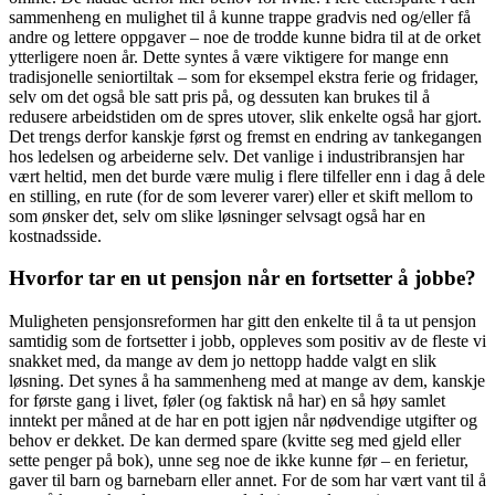
sammenheng en mulighet til å kunne trappe gradvis ned og/eller få
andre og lettere oppgaver – noe de trodde kunne bidra til at de orket
ytterligere noen år. Dette syntes å være viktigere for mange enn
tradisjonelle seniortiltak – som for eksempel ekstra ferie og fridager,
selv om det også ble satt pris på, og dessuten kan brukes til å
redusere arbeidstiden om de spres utover, slik enkelte også har gjort.
Det trengs derfor kanskje først og fremst en endring av tankegangen
hos ledelsen og arbeiderne selv. Det vanlige i industribransjen har
vært heltid, men det burde være mulig i flere tilfeller enn i dag å dele
en stilling, en rute (for de som leverer varer) eller et skift mellom to
som ønsker det, selv om slike løsninger selvsagt også har en
kostnadsside.
Hvorfor tar en ut pensjon når en fortsetter å jobbe?
Muligheten pensjonsreformen har gitt den enkelte til å ta ut pensjon
samtidig som de fortsetter i jobb, oppleves som positiv av de fleste vi
snakket med, da mange av dem jo nettopp hadde valgt en slik
løsning. Det synes å ha sammenheng med at mange av dem, kanskje
for første gang i livet, føler (og faktisk nå har) en så høy samlet
inntekt per måned at de har en pott igjen når nødvendige utgifter og
behov er dekket. De kan dermed spare (kvitte seg med gjeld eller
sette penger på bok), unne seg noe de ikke kunne før – en ferietur,
gaver til barn og barnebarn eller annet. For de som har vært vant til å