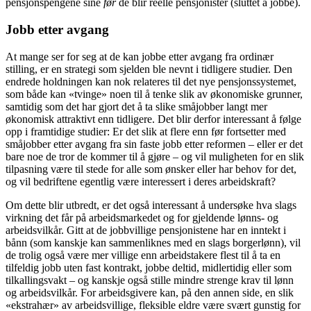
pensjonspengene sine
før
de blir reelle pensjonister (sluttet å jobbe).
Jobb etter avgang
At mange ser for seg at de kan jobbe etter avgang fra ordinær
stilling, er en strategi som sjelden ble nevnt i tidligere studier. Den
endrede holdningen kan nok relateres til det nye pensjonssystemet,
som både kan «tvinge» noen til å tenke slik av økonomiske grunner,
samtidig som det har gjort det å ta slike småjobber langt mer
økonomisk attraktivt enn tidligere. Det blir derfor interessant å følge
opp i framtidige studier: Er det slik at flere enn før fortsetter med
småjobber etter avgang fra sin faste jobb etter reformen – eller er det
bare noe de tror de kommer til å gjøre – og vil muligheten for en slik
tilpasning være til stede for alle som ønsker eller har behov for det,
og vil bedriftene egentlig være interessert i deres arbeidskraft?
Om dette blir utbredt, er det også interessant å undersøke hva slags
virkning det får på arbeidsmarkedet og for gjeldende lønns- og
arbeidsvilkår. Gitt at de jobbvillige pensjonistene har en inntekt i
bånn (som kanskje kan sammenliknes med en slags borgerlønn), vil
de trolig også være mer villige enn arbeidstakere flest til å ta en
tilfeldig jobb uten fast kontrakt, jobbe deltid, midlertidig eller som
tilkallingsvakt – og kanskje også stille mindre strenge krav til lønn
og arbeidsvilkår. For arbeidsgivere kan, på den annen side, en slik
«ekstrahær» av arbeidsvillige, fleksible eldre være svært gunstig for