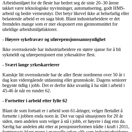
Arbeidsmiljøet for de fleste har bedret seg de siste 20–30 årene
takket være teknologiske nyvinninger, automatisering, godt HMS-
arbeid og bedre verneutstyr. Det betyr likevel ikke at helsefarlig eller
belastende arbeid er en saga blott. Blant industriarbeidere er det
fremdeles mange som er mer eksponert enn gjennomsnittet for
uheldige arbeidsmiljøfaktorer.
-
Høyere sykefravær og uførepensjonssannsynlighet
Ikke overraskende har industriarbeidere en større sjanse for å bli
sykmeldt og uførepensjonert enn yrkesaktive flest.
- Svært lange yrkeskarrierer
Kanskje litt overraskende har de aller fleste nordmenn over 50 år i
dag kun videregående utdanning eller grunnskole. Dagens seniorer
begynte tidlig i jobb. Det er derfor ikke uvanlig å ha stått i arbeid i
45-46 år når en runder 62.
- Fortsetter i arbeid etter fylte 62
Blant de som fortsatt er i arbeid som 61-åringer, velger flertallet å
fortsette i jobben enda noen år. Det var også situasjonen for 20 år
siden, men andelen som velger å stå i jobb, er høyere i dag enn da.
Særlig har andelen økt etter at pensjonsreformen trådte i kraft i 2011,
fortrinnsvis blant menn i manuelle yrker, slik som industriarbeiderne.