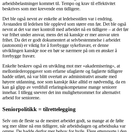
arbeidsbelastninger kommet til. Tempo og krav til effektivitet
beskrives som mer krevende enn tidligere.
Det ble også nevnt av enkelte at ledelsesstilen var i endring.
Avstanden til ledelsen ble opplevd som større enn før. Det ble også
nevnt at det var mer kontroll med arbeidet nå en tidligere – at det før
var frihet under ansvar, mens det nå kanskje er mer ansvar uten
frihet. Da det er godt dokumentert at selvbestemmelse i arbeidet
(autonomi) er viktig for å forebygge sykefravær, er denne
utviklingen kanskje noe en bør se nærmere på om en ønsker å
forebygge fravær.
Enkelte beskrev også en utvikling mot mer «akademisering», at
mellomlederoppgaver som erfarne ufaglærte og faglærte tidligere
hadde utført, nå var blitt overtatt av administrativt ansatte med
høyere utdanning, noe som kanskje ikke alltid er nødvendig, da en
kan gå glipp av verdifull erfaringskompetanse mange seniorer
innehar. I tillegg snevrer det inn mulighetsrommet for alternativt
arbeid for seniorene.
Seniorpolitikk = tilrettelegging
Selv om de fleste sa de mestret arbeidet godt, sa mange at de følte
seg mer slitne nå enn tidligere, når arbeidsdagen og arbeidsuka var
omme. De hadde derfor mer behov for hvile. Flere etterspurte i den