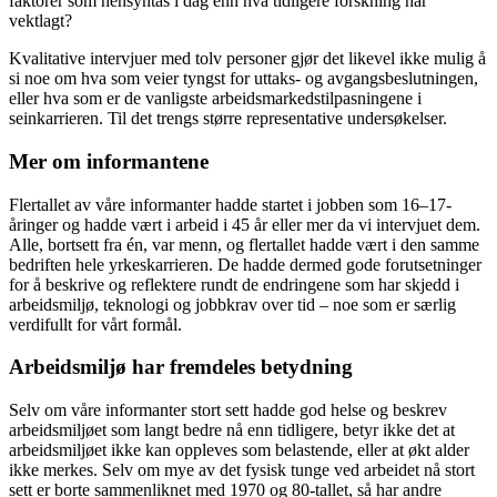
faktorer som hensyntas i dag enn hva tidligere forskning har
vektlagt?
Kvalitative intervjuer med tolv personer gjør det likevel ikke mulig å
si noe om hva som veier tyngst for uttaks- og avgangsbeslutningen,
eller hva som er de vanligste arbeidsmarkedstilpasningene i
seinkarrieren. Til det trengs større representative undersøkelser.
Mer om informantene
Flertallet av våre informanter hadde startet i jobben som 16–17-
åringer og hadde vært i arbeid i 45 år eller mer da vi intervjuet dem.
Alle, bortsett fra én, var menn, og flertallet hadde vært i den samme
bedriften hele yrkeskarrieren. De hadde dermed gode forutsetninger
for å beskrive og reflektere rundt de endringene som har skjedd i
arbeidsmiljø, teknologi og jobbkrav over tid – noe som er særlig
verdifullt for vårt formål.
Arbeidsmiljø har fremdeles betydning
Selv om våre informanter stort sett hadde god helse og beskrev
arbeidsmiljøet som langt bedre nå enn tidligere, betyr ikke det at
arbeidsmiljøet ikke kan oppleves som belastende, eller at økt alder
ikke merkes. Selv om mye av det fysisk tunge ved arbeidet nå stort
sett er borte sammenliknet med 1970 og 80-tallet, så har andre