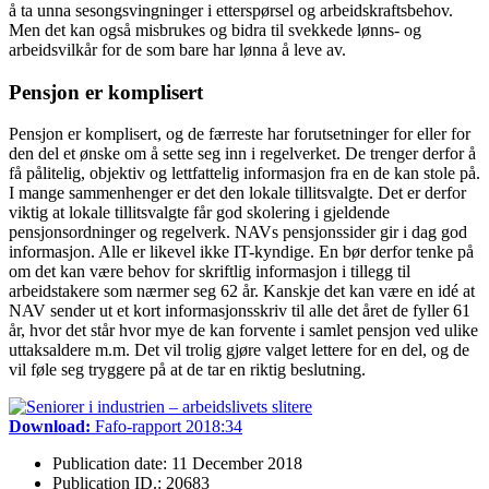
å ta unna sesongsvingninger i etterspørsel og arbeidskraftsbehov.
Men det kan også misbrukes og bidra til svekkede lønns- og
arbeidsvilkår for de som bare har lønna å leve av.
Pensjon er komplisert
Pensjon er komplisert, og de færreste har forutsetninger for eller for
den del et ønske om å sette seg inn i regelverket. De trenger derfor å
få pålitelig, objektiv og lettfattelig informasjon fra en de kan stole på.
I mange sammenhenger er det den lokale tillitsvalgte. Det er derfor
viktig at lokale tillitsvalgte får god skolering i gjeldende
pensjonsordninger og regelverk. NAVs pensjonssider gir i dag god
informasjon. Alle er likevel ikke IT-kyndige. En bør derfor tenke på
om det kan være behov for skriftlig informasjon i tillegg til
arbeidstakere som nærmer seg 62 år. Kanskje det kan være en idé at
NAV sender ut et kort informasjonsskriv til alle det året de fyller 61
år, hvor det står hvor mye de kan forvente i samlet pensjon ved ulike
uttaksaldere m.m. Det vil trolig gjøre valget lettere for en del, og de
vil føle seg tryggere på at de tar en riktig beslutning.
Download:
Fafo-rapport 2018:34
Publication date: 11 December 2018
Publication ID.: 20683