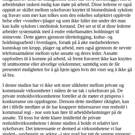
arbeidstaker raskest mulig kan møte på arbeid. Disse lederne er også
opptatt av skillet mellom sykefravær knyttet til biomedisinsk sykdom
og fravær som mer kan tolkes som den enkeltes subjektivt opplevde
helse eller «vondter»/plager og som ikke faller inn under det man
kan kalle sykdom i medisinsk forstand. Det ser ut til at disse lederne
arbeider systematisk med å endre enkeltansattes holdninger til
sistnevnte. Dette gjøres gjennom tilrettelegging, kultur- og
holdningsarbeid i hverdagen, forsøk på å øke medarbeidernes
kunnskap om kropp, plager og arbeid, men også gjennom de nevnte
telefonsamtalene mellom syke ansatte og deres leder. Ansatte
oppfordres til å komme på arbeid, så fremt fraværet ikke kan knyttes
til smittsomme eller alvorlige sykdommer, samtidig som de får
presentert muligheten for å gå hjem igjen hvis det viser seg å ikke gå
så bra.
I denne studien har vi ikke sett store ulikheter mellom private og
kommunale virksomheter i måten de tar tak i sykefravær på. De
private renholdsvirksomhetene forteller at de møter et prispress i
konkurranse om oppdragene. Dersom dette medfører riktighet, kan
det i tilfelle medføre at de har knappere tidsressurser enn renhold i
kommunal regi - noe som kan føre til arbeidsbelastninger på de
ansatte. Til tross for dette klarer imidlertid de private
renholdsvirksomhetene i denne studien å holde et relativt lavt
sykefravær. Det interessante er dermed at virksomhetene vi har
studert– uavhengig av sektor –i stor grad har tatt de samme grepene: