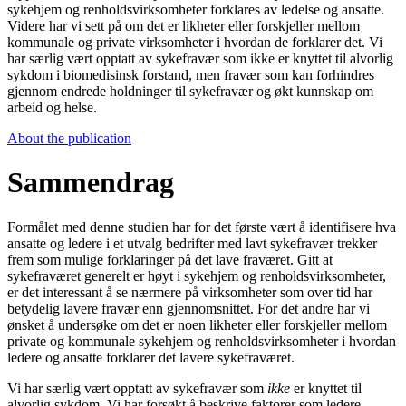
sykehjem og renholdsvirksomheter forklares av ledelse og ansatte.
Videre har vi sett på om det er likheter eller forskjeller mellom
kommunale og private virksomheter i hvordan de forklarer det. Vi
har særlig vært opptatt av sykefravær som ikke er knyttet til alvorlig
sykdom i biomedisinsk forstand, men fravær som kan forhindres
gjennom endrede holdninger til sykefravær og økt kunnskap om
arbeid og helse.
About the publication
Sammendrag
Formålet med denne studien har for det første vært å identifisere hva
ansatte og ledere i et utvalg bedrifter med lavt sykefravær trekker
frem som mulige forklaringer på det lave fraværet. Gitt at
sykefraværet generelt er høyt i sykehjem og renholdsvirksomheter,
er det interessant å se nærmere på virksomheter som over tid har
betydelig lavere fravær enn gjennomsnittet. For det andre har vi
ønsket å undersøke om det er noen likheter eller forskjeller mellom
private og kommunale sykehjem og renholdsvirksomheter i hvordan
ledere og ansatte forklarer det lavere sykefraværet.
Vi har særlig vært opptatt av sykefravær som
ikke
er knyttet til
alvorlig sykdom. Vi har forsøkt å beskrive faktorer som ledere,