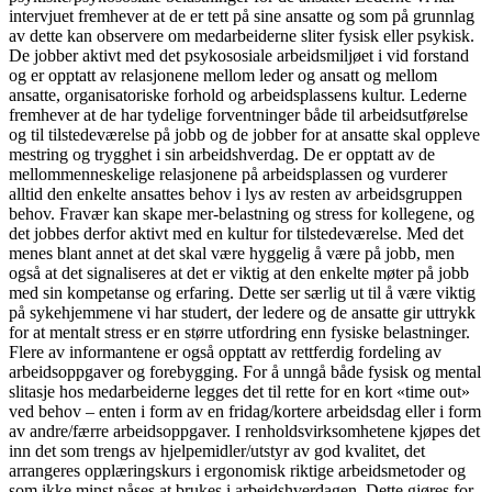
intervjuet fremhever at de er tett på sine ansatte og som på grunnlag
av dette kan observere om medarbeiderne sliter fysisk eller psykisk.
De jobber aktivt med det psykososiale arbeidsmiljøet i vid forstand
og er opptatt av relasjonene mellom leder og ansatt og mellom
ansatte, organisatoriske forhold og arbeidsplassens kultur. Lederne
fremhever at de har tydelige forventninger både til arbeidsutførelse
og til tilstedeværelse på jobb og de jobber for at ansatte skal oppleve
mestring og trygghet i sin arbeidshverdag. De er opptatt av de
mellommenneskelige relasjonene på arbeidsplassen og vurderer
alltid den enkelte ansattes behov i lys av resten av arbeidsgruppen
behov. Fravær kan skape mer-belastning og stress for kollegene, og
det jobbes derfor aktivt med en kultur for tilstedeværelse. Med det
menes blant annet at det skal være hyggelig å være på jobb, men
også at det signaliseres at det er viktig at den enkelte møter på jobb
med sin kompetanse og erfaring. Dette ser særlig ut til å være viktig
på sykehjemmene vi har studert, der ledere og de ansatte gir uttrykk
for at mentalt stress er en større utfordring enn fysiske belastninger.
Flere av informantene er også opptatt av rettferdig fordeling av
arbeidsoppgaver og forebygging. For å unngå både fysisk og mental
slitasje hos medarbeiderne legges det til rette for en kort «time out»
ved behov – enten i form av en fridag/kortere arbeidsdag eller i form
av andre/færre arbeidsoppgaver. I renholdsvirksomhetene kjøpes det
inn det som trengs av hjelpemidler/utstyr av god kvalitet, det
arrangeres opplæringskurs i ergonomisk riktige arbeidsmetoder og
som ikke minst påses at brukes i arbeidshverdagen. Dette gjøres for