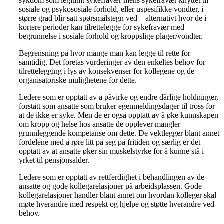
sykdom som legitimt sykefravær mens sykefravær knyttet til
sosiale og psykososiale forhold, eller uspesifikke vondter, i
større grad blir satt spørsmålstegn ved – alternativt hvor de i
kortere perioder kan tilrettelegge for sykefravær med
begrunnelse i sosiale forhold og kroppslige plager/vondter.
Begrensning på hvor mange man kan legge til rette for
samtidig. Det foretas vurderinger av den enkeltes behov for
tilrettelegging i lys av konsekvenser for kollegene og de
organisatoriske mulighetene for dette.
Ledere som er opptatt av å påvirke og endre dårlige holdninger,
forstått som ansatte som bruker egenmeldingsdager til tross for
at de ikke er syke. Men de er også opptatt av å øke kunnskapen
om kropp og helse hos ansatte de opplever mangler
grunnleggende kompetanse om dette. De vektlegger blant annet
fordelene med å røre litt på seg på fritiden og særlig er det
opptatt av at ansatte øker sin muskelstyrke for å kunne stå i
yrket til pensjonsalder.
Ledere som er opptatt av rettferdighet i behandlingen av de
ansatte og gode kollegarelasjoner på arbeidsplassen. Gode
kollegarelasjoner handler blant annet om hvordan kolleger skal
møte hverandre med respekt og hjelpe og støtte hverandre ved
behov.