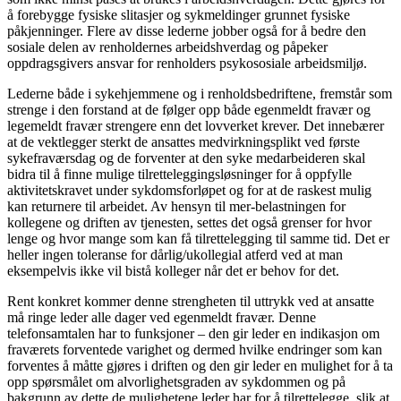
å forebygge fysiske slitasjer og sykmeldinger grunnet fysiske
påkjenninger. Flere av disse lederne jobber også for å bedre den
sosiale delen av renholdernes arbeidshverdag og påpeker
oppdragsgivers ansvar for renholders psykososiale arbeidsmiljø.
Lederne både i sykehjemmene og i renholdsbedriftene, fremstår som
strenge i den forstand at de følger opp både egenmeldt fravær og
legemeldt fravær strengere enn det lovverket krever. Det innebærer
at de vektlegger sterkt de ansattes medvirkningsplikt ved første
sykefraværsdag og de forventer at den syke medarbeideren skal
bidra til å finne mulige tilretteleggingsløsninger for å oppfylle
aktivitetskravet under sykdomsforløpet og for at de raskest mulig
kan returnere til arbeidet. Av hensyn til mer-belastningen for
kollegene og driften av tjenesten, settes det også grenser for hvor
lenge og hvor mange som kan få tilrettelegging til samme tid. Det er
heller ingen toleranse for dårlig/ukollegial atferd ved at man
eksempelvis ikke vil bistå kolleger når det er behov for det.
Rent konkret kommer denne strengheten til uttrykk ved at ansatte
må ringe leder alle dager ved egenmeldt fravær. Denne
telefonsamtalen har to funksjoner – den gir leder en indikasjon om
fraværets forventede varighet og dermed hvilke endringer som kan
forventes å måtte gjøres i driften og den gir leder en mulighet for å ta
opp spørsmålet om alvorlighetsgraden av sykdommen og på
bakgrunn av dette de mulighetene leder har for å tilrettelegge, slik at