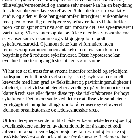
tillitsvalgte/verneombud og ansatte selv mener kan ha en betydning
for virksomhetenes lave sykefravær. Siden dette er en kvalitativ
studie, og siden vi ikke har gjennomført intervjuer i virksomheter
med gjennomsnittlig eller høyere sykefravær, kan vi ikke trekke
noen konklusjoner om hva som kan forklare det lave sykefraværet i
vårt utvalg. Vi er snarere opptatt av å lete etter hva virksomhetene
selv anser som virksomme og viktige grep for et godt
sykefraværsarbeid. Gjennom dette kan vi formulere noen
hypoteser/oppsummere noen antakelser om hva som kan ha
betydning for å redusere sykefraværet. Disse hypotesene kan
eventuelt i neste omgang testes ut i en større studie.
Vi har sett at til tross for at yrkene innenfor renhold og sykehjem
tradisjonelt er blitt beskrevet som fysisk og psykisk/emosjonelt
krevende med liten grad av fleksibilitet og påvirkningsmuligheter i
arbeidet, er det virksomheter eller avdelinger på virksomheter som
klarer å redusere eller fjerne disse typiske risikofaktorene for høyt
sykefravær. Det interessante ved dette er at disse virksomhetene
tydeliggjør et mulig handlingsrom for å redusere sykefraværet
gjennom organisatoriske og ledelsesmessige grep.
Ut fra intervjuene ser det ut til at både virksomhetsledere og særlig
avdelingsledere spiller en avgjørende rolle for å skape et godt
arbeidsmiljø og arbeidsdager preget av færrest mulig fysiske og
psykiske/psykososiale belastninger for de ansatte. Lederne vi har