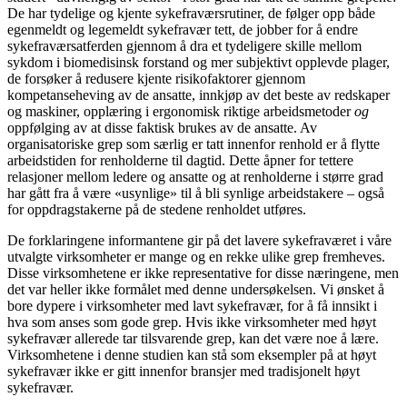
De har tydelige og kjente sykefraværsrutiner, de følger opp både
egenmeldt og legemeldt sykefravær tett, de jobber for å endre
sykefraværsatferden gjennom å dra et tydeligere skille mellom
sykdom i biomedisinsk forstand og mer subjektivt opplevde plager,
de forsøker å redusere kjente risikofaktorer gjennom
kompetanseheving av de ansatte, innkjøp av det beste av redskaper
og maskiner, opplæring i ergonomisk riktige arbeidsmetoder
og
oppfølging av at disse faktisk brukes av de ansatte. Av
organisatoriske grep som særlig er tatt innenfor renhold er å flytte
arbeidstiden for renholderne til dagtid. Dette åpner for tettere
relasjoner mellom ledere og ansatte og at renholderne i større grad
har gått fra å være «usynlige» til å bli synlige arbeidstakere – også
for oppdragstakerne på de stedene renholdet utføres.
De forklaringene informantene gir på det lavere sykefraværet i våre
utvalgte virksomheter er mange og en rekke ulike grep fremheves.
Disse virksomhetene er ikke representative for disse næringene, men
det var heller ikke formålet med denne undersøkelsen. Vi ønsket å
bore dypere i virksomheter med lavt sykefravær, for å få innsikt i
hva som anses som gode grep. Hvis ikke virksomheter med høyt
sykefravær allerede tar tilsvarende grep, kan det være noe å lære.
Virksomhetene i denne studien kan stå som eksempler på at høyt
sykefravær ikke er gitt innenfor bransjer med tradisjonelt høyt
sykefravær.