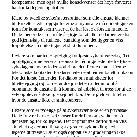
kompetanse, men også hvilke konsekvenser det høye fraværet
har for kollegene og driften.
Klare og tydelige sykefraværsrutiner som alle ansatte kjenner
til. Enkelte steder oppgir lederne at nyansatte må undertegne en
form for kontrakt som viser at de har lest og forstått rutinene.
Dette mener de er en måte å sørge for at alle medarbeidere har
god kjennskap til rutinene, samtidig som det ligger en viss
forpliktelse i å undertegne et slikt dokument.
Ledere som har tett oppfølging fra første sykefraværsdag. Tett
oppfølging innebærer at de ansatte må ringe leder de tre første
sykedagene, mens leder skal ringe den fjerde dagen. Denne
telefoniske kontakten forklarer lederne at har en todelt funksjon.
For det første åpner den for dialog om muligheter for
tilrettelegging og for det andre gir det en anledning til å
oppmuntre de ansatte til å komme på arbeidet til tross for at de
selv opplever å ikke føle seg helt bra. Dette gjelder i tilfeller
hvor de ansatte ikke er smittebærere.
Ledere som er tydelige på at sykefravær ikke er en privatsak.
Dette fravær har konsekvenser for driften og kvaliteten på
tjenesten og for kollegene. Det oppmuntres derfor til en viss
aktivitet og dermed til valg av gradert sykmelding ved
legemeldt fravær. De er også opptatt av at graderingen ikke