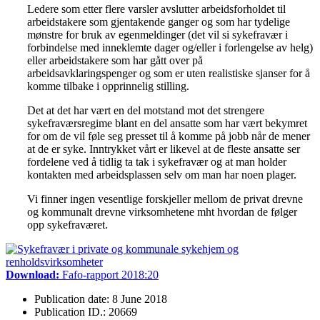
Ledere som etter flere varsler avslutter arbeidsforholdet til
arbeidstakere som gjentakende ganger og som har tydelige
mønstre for bruk av egenmeldinger (det vil si sykefravær i
forbindelse med inneklemte dager og/eller i forlengelse av helg)
eller arbeidstakere som har gått over på
arbeidsavklaringspenger og som er uten realistiske sjanser for å
komme tilbake i opprinnelig stilling.
Det at det har vært en del motstand mot det strengere
sykefraværsregime blant en del ansatte som har vært bekymret
for om de vil føle seg presset til å komme på jobb når de mener
at de er syke. Inntrykket vårt er likevel at de fleste ansatte ser
fordelene ved å tidlig ta tak i sykefravær og at man holder
kontakten med arbeidsplassen selv om man har noen plager.
Vi finner ingen vesentlige forskjeller mellom de privat drevne
og kommunalt drevne virksomhetene mht hvordan de følger
opp sykefraværet.
Download:
Fafo-rapport 2018:20
Publication date: 8 June 2018
Publication ID.: 20669