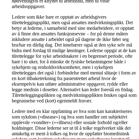
nødvendigvis er knyttet til arbeidstid, men til visse
arbeidsoppgaver.
Ledere som ikke bare er opptatt av arbeidsgivers
tilretteleggingsplikt, men også ansattes medvirkningsplikt. Det
betyr at lederne, i samarbeid med sine medarbeidere, er opptatt
av å finne den ansattes funksjonsevne – for på denne måten
inkludere ansatte i arbeidet også på dagene de ikke føler seg
bra/har en dårlig dag. Det innebærer også at den syke selv må
bidra med forslag til mulige løsninger. Lederne oppgir at de kan
tilrettelegge for syke arbeidstakere i en begrenset periode, ofte
bare i to uker, for å minske de fysiske belastningene både i
sykehjem og renholdsvirksomheter, men i sykehjem
tilrettelegges det også i forbindelse med mental slitasje i form av
en kort tilbaketrekning fra pasientrettet arbeid hvor de
eksempelvis kan utføre administrative oppgaver, rydde eller
legge medisin i dosetter. Alternativt kan leder foreslå en fridag.
Tilretteleggingsplikten og medvirkningsplikten brukes også som
begrunnelse ved (kort) egenmeldt fravær.
Ledere med en klar oppfatning av hva som kan karakteriseres
som sykdom («disease») og hva som handler om subjektivt
opplevde «vondter» («»illness) eller sosiale forhold og/eller
holdninger. Disse lederne ser ut til å tolke regelverket slik det
antakelig er ment å tolkes og hvor de oppfatter biomedisinsk