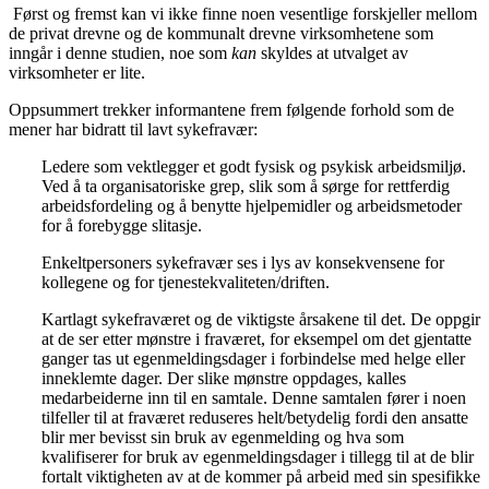
Først og fremst kan vi ikke finne noen vesentlige forskjeller mellom
de privat drevne og de kommunalt drevne virksomhetene som
inngår i denne studien, noe som
kan
skyldes at utvalget av
virksomheter er lite.
Oppsummert trekker informantene frem følgende forhold som de
mener har bidratt til lavt sykefravær:
Ledere som vektlegger et godt fysisk og psykisk arbeidsmiljø.
Ved å ta organisatoriske grep, slik som å sørge for rettferdig
arbeidsfordeling og å benytte hjelpemidler og arbeidsmetoder
for å forebygge slitasje.
Enkeltpersoners sykefravær ses i lys av konsekvensene for
kollegene og for tjenestekvaliteten/driften.
Kartlagt sykefraværet og de viktigste årsakene til det. De oppgir
at de ser etter mønstre i fraværet, for eksempel om det gjentatte
ganger tas ut egenmeldingsdager i forbindelse med helge eller
inneklemte dager. Der slike mønstre oppdages, kalles
medarbeiderne inn til en samtale. Denne samtalen fører i noen
tilfeller til at fraværet reduseres helt/betydelig fordi den ansatte
blir mer bevisst sin bruk av egenmelding og hva som
kvalifiserer for bruk av egenmeldingsdager i tillegg til at de blir
fortalt viktigheten av at de kommer på arbeid med sin spesifikke