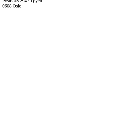
Postboks 2947 Tøyen
0608 Oslo
Managing director
Hanne Cecilie Kavli
Head of research
Kjersti Misje Østbakken
Research directors
Kaja Reegård
,
Beret Bråten
, &
Ketil Bråthen
Head of Information Office
Stein Roar Fredriksen
Head of Administration
Sindre Findal Vinje
Copyright © 2026 Fafo.no