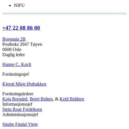
NIFU
+47 22 08 86 00
Borggata 2B
Postboks 2947 Tøyen
0608 Oslo
Daglig leder
Hanne C. Kavli
Forskningssjef
Kjersti Misje Østbakken
Forskningsledere
Kaja Reegård
,
Beret Bråten
, &
Ketil Bråthen
Informasjonssjef
Stein Roar Fredriksen
Administrasjonssjef
Sindre Findal Vinje