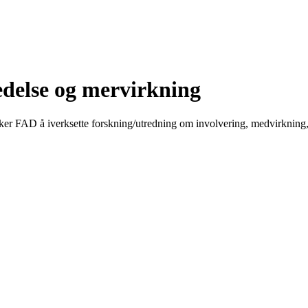
edelse og mervirkning
ønsker FAD å iverksette forskning/utredning om involvering, medvirknin