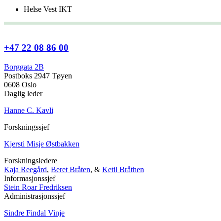
Helse Vest IKT
+47 22 08 86 00
Borggata 2B
Postboks 2947 Tøyen
0608 Oslo
Daglig leder
Hanne C. Kavli
Forskningssjef
Kjersti Misje Østbakken
Forskningsledere
Kaja Reegård
,
Beret Bråten
, &
Ketil Bråthen
Informasjonssjef
Stein Roar Fredriksen
Administrasjonssjef
Sindre Findal Vinje