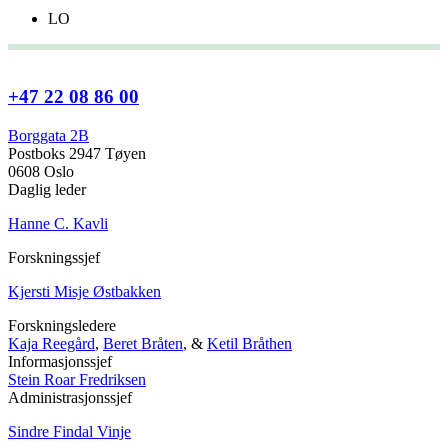
LO
+47 22 08 86 00
Borggata 2B
Postboks 2947 Tøyen
0608 Oslo
Daglig leder
Hanne C. Kavli
Forskningssjef
Kjersti Misje Østbakken
Forskningsledere
Kaja Reegård
,
Beret Bråten
, &
Ketil Bråthen
Informasjonssjef
Stein Roar Fredriksen
Administrasjonssjef
Sindre Findal Vinje