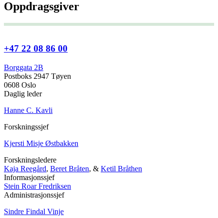
Oppdragsgiver
+47 22 08 86 00
Borggata 2B
Postboks 2947 Tøyen
0608 Oslo
Daglig leder
Hanne C. Kavli
Forskningssjef
Kjersti Misje Østbakken
Forskningsledere
Kaja Reegård
,
Beret Bråten
, &
Ketil Bråthen
Informasjonssjef
Stein Roar Fredriksen
Administrasjonssjef
Sindre Findal Vinje