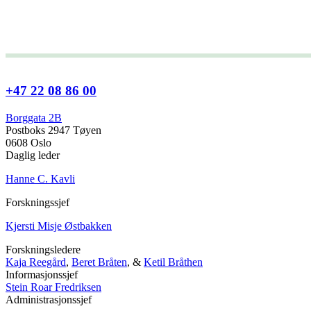
+47 22 08 86 00
Borggata 2B
Postboks 2947 Tøyen
0608 Oslo
Daglig leder
Hanne C. Kavli
Forskningssjef
Kjersti Misje Østbakken
Forskningsledere
Kaja Reegård
,
Beret Bråten
, &
Ketil Bråthen
Informasjonssjef
Stein Roar Fredriksen
Administrasjonssjef