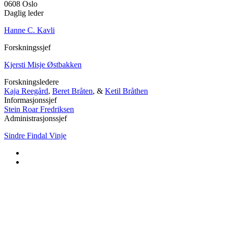
0608 Oslo
Daglig leder
Hanne C. Kavli
Forskningssjef
Kjersti Misje Østbakken
Forskningsledere
Kaja Reegård
,
Beret Bråten
, &
Ketil Bråthen
Informasjonssjef
Stein Roar Fredriksen
Administrasjonssjef
Sindre Findal Vinje
Copyright © 2026 Fafo.no