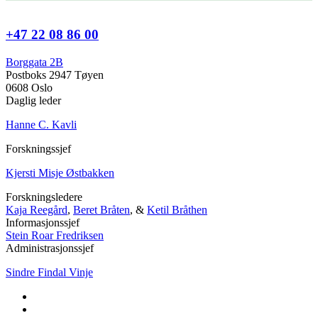
+47 22 08 86 00
Borggata 2B
Postboks 2947 Tøyen
0608 Oslo
Daglig leder
Hanne C. Kavli
Forskningssjef
Kjersti Misje Østbakken
Forskningsledere
Kaja Reegård
,
Beret Bråten
, &
Ketil Bråthen
Informasjonssjef
Stein Roar Fredriksen
Administrasjonssjef
Sindre Findal Vinje