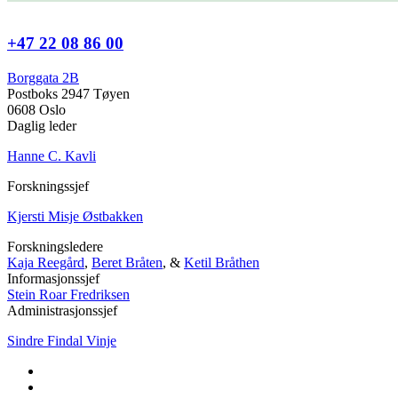
+47 22 08 86 00
Borggata 2B
Postboks 2947 Tøyen
0608 Oslo
Daglig leder
Hanne C. Kavli
Forskningssjef
Kjersti Misje Østbakken
Forskningsledere
Kaja Reegård
,
Beret Bråten
, &
Ketil Bråthen
Informasjonssjef
Stein Roar Fredriksen
Administrasjonssjef
Sindre Findal Vinje