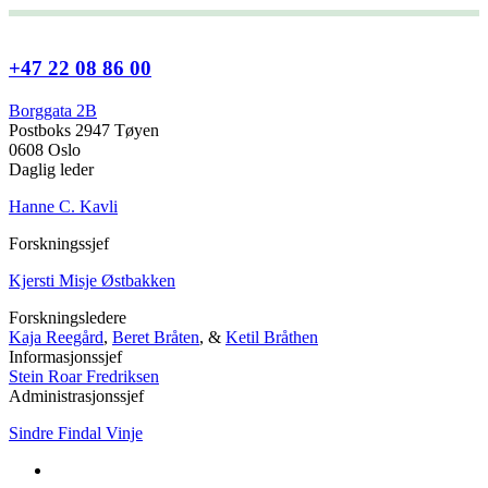
+47 22 08 86 00
Borggata 2B
Postboks 2947 Tøyen
0608 Oslo
Daglig leder
Hanne C. Kavli
Forskningssjef
Kjersti Misje Østbakken
Forskningsledere
Kaja Reegård
,
Beret Bråten
, &
Ketil Bråthen
Informasjonssjef
Stein Roar Fredriksen
Administrasjonssjef
Sindre Findal Vinje