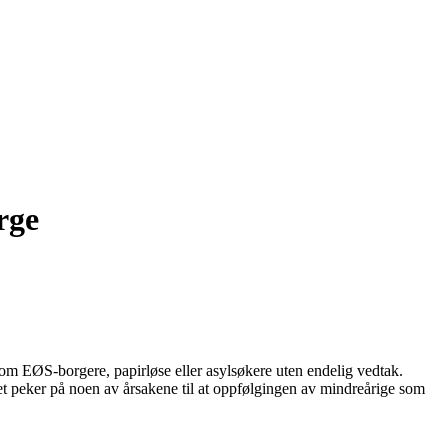
rge
m EØS-borgere, papirløse eller asylsøkere uten endelig vedtak.
otatet peker på noen av årsakene til at oppfølgingen av mindreårige som