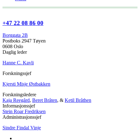
+47 22 08 86 00
Borggata 2B
Postboks 2947 Tøyen
0608 Oslo
Daglig leder
Hanne C. Kavli
Forskningssjef
Kjersti Misje Østbakken
Forskningsledere
Kaja Reegård
,
Beret Bråten
, &
Ketil Bråthen
Informasjonssjef
Stein Roar Fredriksen
Administrasjonssjef
Sindre Findal Vinje