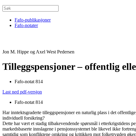
Fafo-publikasjoner
Fafo-notater
Jon M. Hippe og Axel West Pedersen
Tilleggspensjoner – offentlig ell
Fafo-notat 814
Last ned pdf-versjon
Fafo-notat 814
Har inntektsgraderte tilleggspensjoner en naturlig plass i det offentli
individuell forsikring?
Dette har vært et stadig tilbakevendende spørsmål i etterkrigstidens p
markedsbaserte innslagene i pensjonssystemet ble likevel ikke fortrengt 
samtidig som konfliktene omkring og kritikken mot folketrygden øker. 