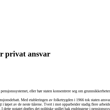
er privat ansvar
ge pensjonssystemet, eller bør staten konsentrere seg om grunnsikkerheten
ensjonsdebatt. Med etableringen av folketrygden i 1966 tok staten ansvar 
i løpet av de neste tiårene. Tvert i mot opparbeider stadig flere arbeids
I dette notatet drøftes det politiske spillet bak endringene i pensjon