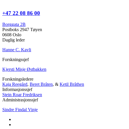
+47 22 08 86 00
Borggata 2B
Postboks 2947 Tøyen
0608 Oslo
Daglig leder
Hanne C. Kavli
Forskningssjef
Kjersti Misje Østbakken
Forskningsledere
Kaja Reegård
,
Beret Bråten
, &
Ketil Bråthen
Informasjonssjef
Stein Roar Fredriksen
Administrasjonssjef
Sindre Findal Vinje