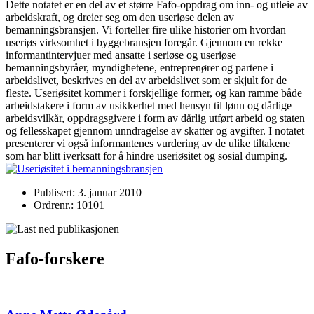
Dette notatet er en del av et større Fafo-oppdrag om inn- og utleie av
arbeidskraft, og dreier seg om den useriøse delen av
bemanningsbransjen. Vi forteller fire ulike historier om hvordan
useriøs virksomhet i byggebransjen foregår. Gjennom en rekke
informantintervjuer med ansatte i seriøse og useriøse
bemanningsbyråer, myndighetene, entreprenører og partene i
arbeidslivet, beskrives en del av arbeidslivet som er skjult for de
fleste. Useriøsitet kommer i forskjellige former, og kan ramme både
arbeidstakere i form av usikkerhet med hensyn til lønn og dårlige
arbeidsvilkår, oppdragsgivere i form av dårlig utført arbeid og staten
og fellesskapet gjennom unndragelse av skatter og avgifter. I notatet
presenterer vi også informantenes vurdering av de ulike tiltakene
som har blitt iverksatt for å hindre useriøsitet og sosial dumping.
Publisert: 3. januar 2010
Ordrenr.: 10101
Fafo-forskere