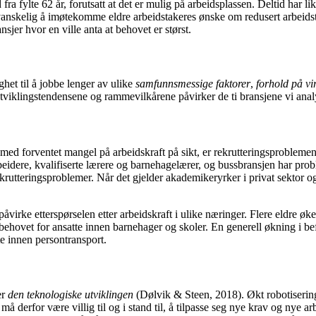
fra fylte 62 år, forutsatt at det er mulig på arbeidsplassen. Deltid har likev
ært vanskelig å imøtekomme eldre arbeidstakeres ønske om redusert arbeid
nsjer hvor en ville anta at behovet er størst.
et til å jobbe lenger av ulike
samfunnsmessige faktorer
,
forhold på vi
 utviklingstendensene og rammevilkårene påvirker de ti bransjene vi anal
med forventet mangel på arbeidskraft på sikt, er rekrutteringsprobleme
dere, kvalifiserte lærere og barnehagelærer, og bussbransjen har proble
rekrutteringsproblemer. Når det gjelder akademikeryrker i privat sektor o
r påvirke etterspørselen etter arbeidskraft i ulike næringer. Flere eldre 
behovet for ansatte innen barnehager og skoler. En generell økning i be
tte innen persontransport.
er
den teknologiske utviklingen
(Dølvik & Steen, 2018). Økt robotisering,
å derfor være villig til og i stand til, å tilpasse seg nye krav og nye 