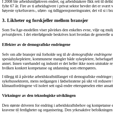
I 2008 ble arbeidsmiljøloven endret, og arbeidstakere fikk rett til deltid 
fylte 67 år. Fire av ti arbeidsgivere i privat sektor hevder det er sv
høyeste sykefraværs-, uføre- og tidligpensjoneringsrater, det vil si i bra
3. Likheter og forskjeller mellom bransjer
Som SwAge-modellen viser påvirkes den enkeltes evne, vilje og muligh
privatsfæren
. I det etterfølgende beskrives kort hvordan de generelle
Effekter av de demografiske endringene
Selv om alle bransjer må forholde seg til
de demografiske endringene
spesialsykepleiere, kommunene mangler både sykepleiere, helsefagarbei
annet. Innen varehandel og industri er det heller ikke noen utstrakte 
hvilken konkret kompetanse og utdanning som etterspørres.
I tillegg til å påvirke arbeidskraftstilfanget vil demografiske endringe
sykehussektoren, mens nedgangen i fødselsratene på sikt vil redusere 
klimautfordringene vil isolert sett også endre etterspørselen etter ansa
Virkninger av den teknologiske utviklingen
Den største driveren for endring i arbeidskraftsbehov og kompetanse 
kravene til ferdigheter og organisering. Den yrkesaktive befolkningen m