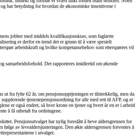
nomisk. Inntekt og formue er svært ulikt fordelt blant seniorer. Noen
t, og har betydning for hvordan de økonomiske insentivene i
 mens jobber med middels kvalifikasjonskrav, som faglærte
lisering er derfor en trend det er grunn til å være spesielt
tterspør arbeidskraft og hvilke kompetansebehov som etterspørres vil
it og samarbeidsforhold. Det rapporteres imidlertid om økende
ut fra fylte 62 år, om pensjonsopptjeningen er tilstrekkelig, men da
en supplerende tjenestepensjonsordning for alle med rett til AFP, og er
lene er også endret, så hver krone en tjener og hvert år en er i arbeid
ente å få utbetalt fra ordningene.
vsluttet. Pensjonsutvalget har nylig foreslått å heve aldersgrensen for
om følge av levealdersjusteringen. Den økte aldersgrensen forventes å
tirepresentantene i utvalget.