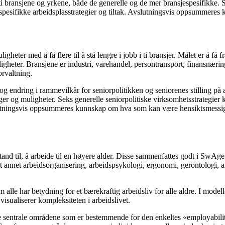
i bransjene og yrkene, både de generelle og de mer bransjespesifikke. S
jespesifikke arbeidsplasstrategier og tiltak. Avslutningsvis oppsummere
ter med å få flere til å stå lengre i jobb i ti bransjer. Målet er å få f
igheter. Bransjene er industri, varehandel, persontransport, finansnærin
orvaltning.
g endring i rammevilkår for seniorpolitikken og seniorenes stilling p
nger og muligheter. Seks generelle seniorpolitiske virksomhetsstrategier 
lutningsvis oppsummeres kunnskap om hva som kan være hensiktsmessige p
stand til, å arbeide til en høyere alder. Disse sammenfattes godt i SwAg
ant annet arbeidsorganisering, arbeidspsykologi, ergonomi, gerontologi,
le har betydning for et bærekraftig arbeidsliv for alle aldre. I modell
isualiserer kompleksiteten i arbeidslivet.
de sentrale områdene som er bestemmende for den enkeltes «employability»