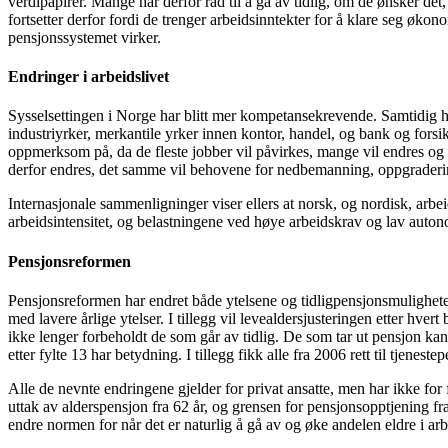
verdipapirer. Mange har derfor råd til å gå av tidlig, om de ønsker det
fortsetter derfor fordi de trenger arbeidsinntekter for å klare seg ø
pensjonssystemet virker.
Endringer i arbeidslivet
Sysselsettingen i Norge har blitt mer kompetansekrevende. Samtidig h
industriyrker, merkantile yrker innen kontor, handel, og bank og forsikri
oppmerksom på, da de fleste jobber vil påvirkes, mange vil endres og 
derfor endres, det samme vil behovene for nedbemanning, oppgraderin
Internasjonale sammenligninger viser ellers at norsk, og nordisk, arbe
arbeidsintensitet, og belastningene ved høye arbeidskrav og lav auton
Pensjonsreformen
Pensjonsreformen har endret både ytelsene og tidligpensjonsmuligheten
med lavere årlige ytelser. I tillegg vil levealdersjusteringen etter hve
ikke lenger forbeholdt de som går av tidlig. De som tar ut pensjon kan 
etter fylte 13 har betydning. I tillegg fikk alle fra 2006 rett til tjenest
Alle de nevnte endringene gjelder for privat ansatte, men har ikke for fu
uttak av alderspensjon fra 62 år, og grensen for pensjonsopptjening fr
endre normen for når det er naturlig å gå av og øke andelen eldre i arbe