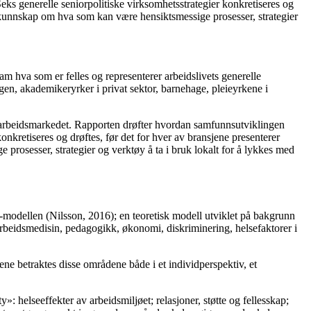
eks generelle seniorpolitiske virksomhetsstrategier konkretiseres og
s kunnskap om hva som kan være hensiktsmessige prosesser, strategier
ram hva som er felles og representerer arbeidslivets generelle
gen, akademikeryrker i privat sektor, barnehage, pleieyrkene i
å arbeidsmarkedet. Rapporten drøfter hvordan samfunnsutviklingen
konkretiseres og drøftes, før det for hver av bransjene presenterer
rosesser, strategier og verktøy å ta i bruk lokalt for å lykkes med
e-modellen (Nilsson, 2016); en teoretisk modell utviklet på bakgrunn
 arbeidsmedisin, pedagogikk, økonomi, diskriminering, helsefaktorer i
ene betraktes disse områdene både i et individperspektiv, et
: helseeffekter av arbeidsmiljøet; relasjoner, støtte og fellesskap;