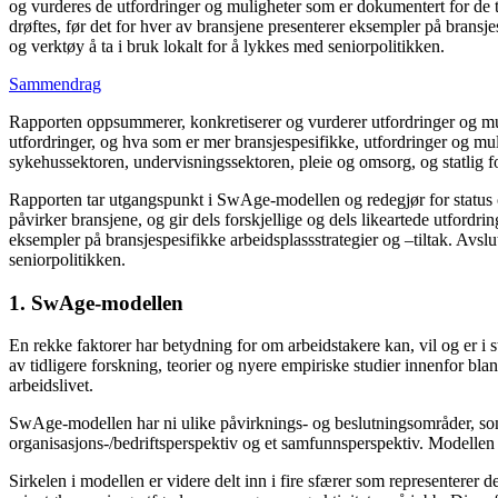
og vurderes de utfordringer og muligheter som er dokumentert for de t
drøftes, før det for hver av bransjene presenterer eksempler på brans
og verktøy å ta i bruk lokalt for å lykkes med seniorpolitikken.
Sammendrag
Rapporten oppsummerer, konkretiserer og vurderer utfordringer og mulighe
utfordringer, og hva som er mer bransjespesifikke, utfordringer og mul
sykehussektoren, undervisningssektoren, pleie og omsorg, og statlig f
Rapporten tar utgangspunkt i SwAge-modellen og redegjør for status o
påvirker bransjene, og gir dels forskjellige og dels likeartede utfordri
eksempler på bransjespesifikke arbeidsplassstrategier og –tiltak. Avs
seniorpolitikken.
1. SwAge-modellen
En rekke faktorer har betydning for om arbeidstakere kan, vil og er i 
av tidligere forskning, teorier og nyere empiriske studier innenfor bl
arbeidslivet.
SwAge-modellen har ni ulike påvirknings- og beslutningsområder, som al
organisasjons-/bedriftsperspektiv og et samfunnsperspektiv. Modellen v
Sirkelen i modellen er videre delt inn i fire sfærer som representerer 