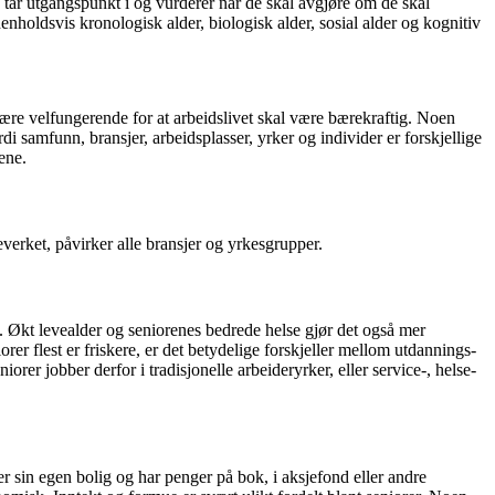
 tar utgangspunkt i og vurderer når de skal avgjøre om de skal
henholdsvis kronologisk alder, biologisk alder, sosial alder og kognitiv
være velfungerende for at arbeidslivet skal være bærekraftig. Noen
i samfunn, bransjer, arbeidsplasser, yrker og individer er forskjellige
ene.
verket, påvirker alle bransjer og yrkesgrupper.
t. Økt levealder og seniorenes bedrede helse gjør det også mer
er flest er friskere, er det betydelige forskjeller mellom utdannings-
rer jobber derfor i tradisjonelle arbeideryrker, eller service-, helse-
er sin egen bolig og har penger på bok, i aksjefond eller andre