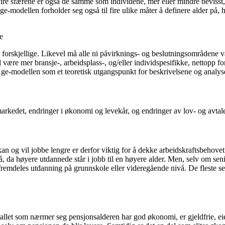
fire sfærene er også de samme som individene, mer eller mindre bevisst,
Age-modellen forholder seg også til fire ulike måter å definere alder på, 
r forskjellige. Likevel må alle ni påvirknings- og beslutningsområdene 
ære mer bransje-, arbeidsplass-, og/eller individspesifikke, nettopp ford
Age-modellen som et teoretisk utgangspunkt for beskrivelsene og analys
arkedet, endringer i økonomi og levekår, og endringer av lov- og avtale
an og vil jobbe lengre er derfor viktig for å dekke arbeidskraftsbehove
da høyere utdannede står i jobb til en høyere alder. Men, selv om senior
remdeles utdanning på grunnskole eller videregående nivå. De fleste senio
rtallet som nærmer seg pensjonsalderen har god økonomi, er gjeldfrie, ei