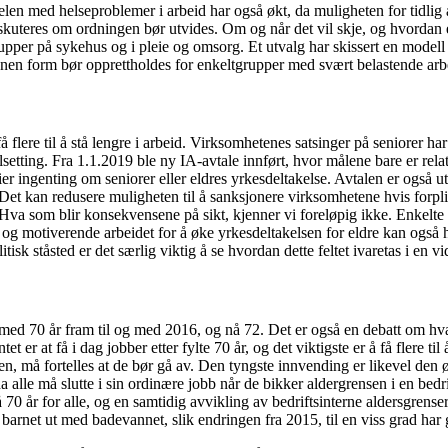
Andelen med helseproblemer i arbeid har også økt, da muligheten for tidl
 diskuteres om ordningen bør utvides. Om og når det vil skje, og hvordan e
pper på sykehus og i pleie og omsorg. Et utvalg har skissert en modell f
annen form bør opprettholdes for enkeltgrupper med svært belastende arb
re til å stå lengre i arbeid. Virksomhetenes satsinger på seniorer har im
elsetting. Fra 1.1.2019 ble ny IA-avtale innført, hvor målene bare er rela
ier ingenting om seniorer eller eldres yrkesdeltakelse. Avtalen er også ut
t kan redusere muligheten til å sanksjonere virksomhetene hvis forplikte
er. Hva som blir konsekvensene på sikt, kjenner vi foreløpig ikke. Enkelt
e og motiverende arbeidet for å øke yrkesdeltakelsen for eldre kan også
tisk ståsted er det særlig viktig å se hvordan dette feltet ivaretas i en vi
 med 70 år fram til og med 2016, og nå 72. Det er også en debatt om hv
t er at få i dag jobber etter fylte 70 år, og det viktigste er å få flere ti
en, må fortelles at de bør gå av. Den tyngste innvending er likevel den øk
a alle må slutte i sin ordinære jobb når de bikker aldergrensen i en bedri
0 år for alle, og en samtidig avvikling av bedriftsinterne aldersgrenser
te barnet ut med badevannet, slik endringen fra 2015, til en viss grad har 