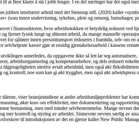
tt til at flere klarer å stå i jobb lengre. I en del næringer har det også m
om jobben innebærer arbeid med det Stensrup mfl. (2020) kaller «symbole
sker» (som innen undervisning, sykehus, pleie og omsorg, barnehager, p
ehovet i finanssektoren, hvor arbeidsstokken er betydelig redusert ved hje
t og fjernet fysisk tungt og slitsomt arbeid, da mange manuelle operasjon
et for sjåfører innen persontransport reduseres i framtida, selv om en 
hvor selvbetjente kasser gjør at ensidig gjentakelsesarbeid i kassene ers
 utviklingen annerledes, da oppgavene ikke så lett lar seg automatisere,
ver, arbeidsorganisering og kompetansebehov, og dels redusert enkelte 
ilgjengeligheten utenfor avtalt arbeidstid, men også økt fleksibiliteten
 og kontroll; noe som kan gi økt trygghet, men også økt arbeidspress og
 tiårene, viser bransjestudiene at andre arbeidsmiljøproblemer har komm
v bemanning, økte krav om effektivitet, mer dokumentering og rapporterin
mme bemanning, men med mindre selvbestemmelse. Mange nevner derfor t
 mer kontroll og styring av arbeidet. Sistnevnte nevnes særlig av ansatt
livsforskere til introduksjonen av det en gjerne kaller New Public Manage