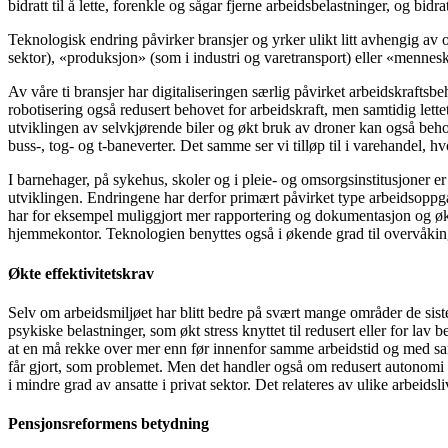
bidratt til å lette, forenkle og sågar fjerne arbeidsbelastninger, og bidra
Teknologisk endring påvirker bransjer og yrker ulikt litt avhengig av 
sektor), «produksjon» (som i industri og varetransport) eller «menne
Av våre ti bransjer har digitaliseringen særlig påvirket arbeidskraftsb
robotisering også redusert behovet for arbeidskraft, men samtidig lette
utviklingen av selvkjørende biler og økt bruk av droner kan også behov
buss-, tog- og t-baneverter. Det samme ser vi tilløp til i varehandel, 
I barnehager, på sykehus, skoler og i pleie- og omsorgsinstitusjoner er
utviklingen. Endringene har derfor primært påvirket type arbeidsoppga
har for eksempel muliggjort mer rapportering og dokumentasjon og økt t
hjemmekontor. Teknologien benyttes også i økende grad til overvåking
Økte effektivitetskrav
Selv om arbeidsmiljøet har blitt bedre på svært mange områder de siste
psykiske belastninger, som økt stress knyttet til redusert eller for la
at en må rekke over mer enn før innenfor samme arbeidstid og med sa
får gjort, som problemet. Men det handler også om redusert autonomi og
i mindre grad av ansatte i privat sektor. Det relateres av ulike arbeids
Pensjonsreformens betydning