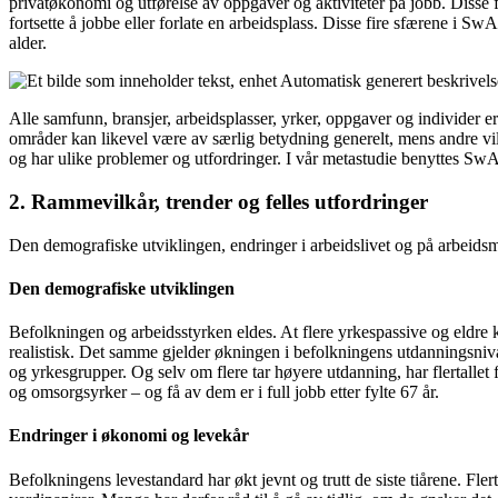
privatøkonomi og utførelse av oppgaver og aktiviteter på jobb. Disse 
fortsette å jobbe eller forlate en arbeidsplass. Disse fire sfærene i Sw
alder.
Alle samfunn, bransjer, arbeidsplasser, yrker, oppgaver og individer e
områder kan likevel være av særlig betydning generelt, mens andre vil v
og har ulike problemer og utfordringer. I vår metastudie benyttes Sw
2. Rammevilkår, trender og felles utfordringer
Den demografiske utviklingen, endringer i arbeidslivet og på arbeidsm
Den demografiske utviklingen
Befolkningen og arbeidsstyrken eldes. At flere yrkespassive og eldre k
realistisk. Det samme gjelder økningen i befolkningens utdanningsnivå, 
og yrkesgrupper. Og selv om flere tar høyere utdanning, har flertallet f
og omsorgsyrker – og få av dem er i full jobb etter fylte 67 år.
Endringer i økonomi og levekår
Befolkningens levestandard har økt jevnt og trutt de siste tiårene. Fle