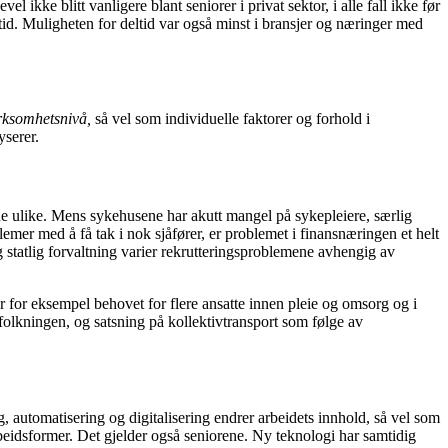
el ikke blitt vanligere blant seniorer i privat sektor, i alle fall ikke før
stid. Muligheten for deltid var også minst i bransjer og næringer med
rksomhetsnivå,
så vel som
individuelle faktorer
og forhold i
yserer.
ne ulike. Mens sykehusene har akutt mangel på sykepleiere, særlig
mer med å få tak i nok sjåfører, er problemet i finansnæringen et helt
g statlig forvaltning varier rekrutteringsproblemene avhengig av
øker for eksempel behovet for flere ansatte innen pleie og omsorg og i
folkningen, og satsning på kollektivtransport som følge av
 automatisering og digitalisering endrer arbeidets innhold, så vel som
arbeidsformer. Det gjelder også seniorene. Ny teknologi har samtidig