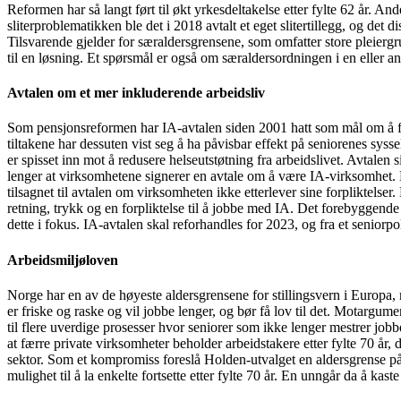
Reformen har så langt ført til økt yrkesdeltakelse etter fylte 62 år. 
sliterproblematikken ble det i 2018 avtalt et eget slitertillegg, og det
Tilsvarende gjelder for særaldersgrensene, som omfatter store pleiergru
til en løsning. Et spørsmål er også om særaldersordningen i en eller 
Avtalen om et mer inkluderende arbeidsliv
Som pensjonsreformen har IA-avtalen siden 2001 hatt som mål om å få fle
tiltakene har dessuten vist seg å ha påvisbar effekt på seniorenes syss
er spisset inn mot å redusere helseutstøtning fra arbeidslivet. Avtalen s
lenger at virksomhetene signerer en avtale om å være IA-virksomhet. De
tilsagnet til avtalen om virksomheten ikke etterlever sine forpliktels
retning, trykk og en forpliktelse til å jobbe med IA. Det forebyggend
dette i fokus. IA-avtalen skal reforhandles for 2023, og fra et seniorpoli
Arbeidsmiljøloven
Norge har en av de høyeste aldersgrensene for stillingsvern i Europa,
er friske og raske og vil jobbe lenger, og bør få lov til det. Motargumente
til flere uverdige prosesser hvor seniorer som ikke lenger mestrer jobb
at færre private virksomheter beholder arbeidstakere etter fylte 70 år, d
sektor. Som et kompromiss foreslå Holden-utvalget en aldersgrense på 7
mulighet til å la enkelte fortsette etter fylte 70 år. En unngår da å kas