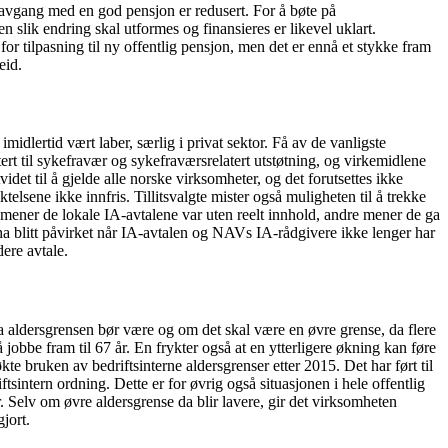
ig avgang med en god pensjon er redusert. For å bøte på
n slik endring skal utformes og finansieres er likevel uklart.
or tilpasning til ny offentlig pensjon, men det er ennå et stykke fram
eid.
idlertid vært laber, særlig i privat sektor. Få av de vanligste
tert til sykefravær og sykefraværsrelatert utstøtning, og virkemidlene
videt til å gjelde alle norske virksomheter, og det forutsettes ikke
lsene ikke innfris. Tillitsvalgte mister også muligheten til å trekke
e mener de lokale IA-avtalene var uten reelt innhold, andre mener de ga
 ha blitt påvirket når IA-avtalen og NAVs IA-rådgivere ikke lenger har
dere avtale.
a aldersgrensen bør være og om det skal være en øvre grense, da flere
l å jobbe fram til 67 år. En frykter også at en ytterligere økning kan føre
te bruken av bedriftsinterne aldersgrenser etter 2015. Det har ført til
ftsintern ordning. Dette er for øvrig også situasjonen i hele offentlig
. Selv om øvre aldersgrense da blir lavere, gir det virksomheten
gjort.