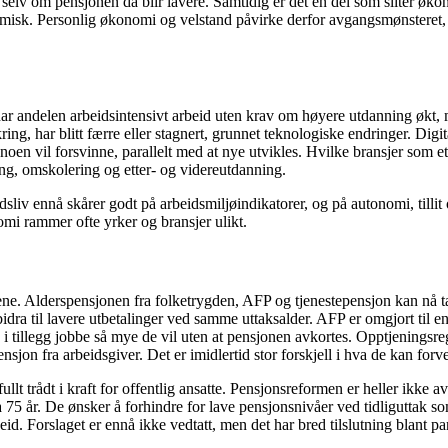
, selv om pensjonen da blir lavere. Samtidig er det en del som sliter øko
konomisk. Personlig økonomi og velstand påvirke derfor avgangsmønstere
ar andelen arbeidsintensivt arbeid uten krav om høyere utdanning økt,
ng, har blitt færre eller stagnert, grunnet teknologiske endringer. Digita
noen vil forsvinne, parallelt med at nye utvikles. Hvilke bransjer som e
g, omskolering og etter- og videreutdanning.
idsliv ennå skårer godt på arbeidsmiljøindikatorer, og på autonomi, till
omi rammer ofte yrker og bransjer ulikt.
e. Alderspensjonen fra folketrygden, AFP og tjenestepensjon kan nå tas 
rt bidra til lavere utbetalinger ved samme uttaksalder. AFP er omgjort til 
i tillegg jobbe så mye de vil uten at pensjonen avkortes. Opptjeningsreg
epensjon fra arbeidsgiver. Det er imidlertid stor forskjell i hva de kan forv
llt trådt i kraft for offentlig ansatte. Pensjonsreformen er heller ikke a
a 75 år. De ønsker å forhindre for lave pensjonsnivåer ved tidliguttak s
id. Forslaget er ennå ikke vedtatt, men det har bred tilslutning blant par