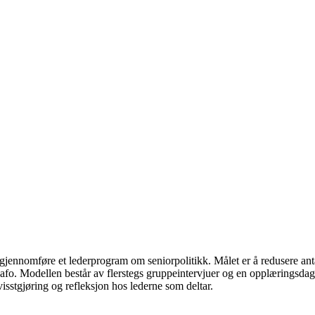
g gjennomføre et lederprogram om seniorpolitikk. Målet er å redusere antal
Fafo. Modellen består av flerstegs gruppeintervjuer og en opplæringsda
isstgjøring og refleksjon hos lederne som deltar.