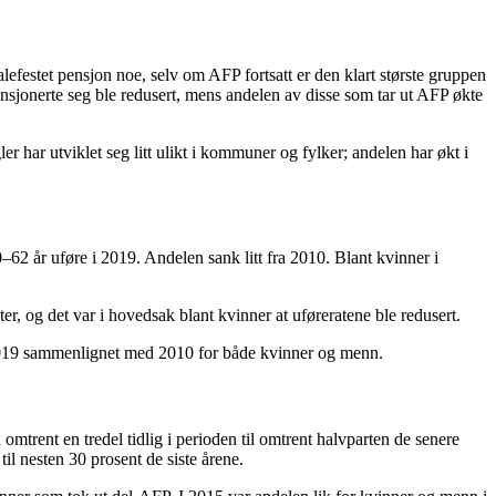
efestet pensjon noe, selv om AFP fortsatt er den klart største gruppen
pensjonerte seg ble redusert, mens andelen av disse som tar ut AFP økte
r har utviklet seg litt ulikt i kommuner og fylker; andelen har økt i
62 år uføre i 2019. Andelen sank litt fra 2010. Blant kvinner i
, og det var i hovedsak blant kvinner at uføreratene ble redusert.
i 2019 sammenlignet med 2010 for både kvinner og menn.
mtrent en tredel tidlig i perioden til omtrent halvparten de senere
il nesten 30 prosent de siste årene.