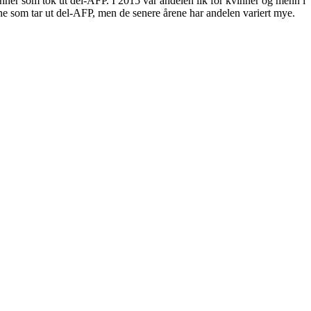
inner som tok ut del-AFP. I 2015 var andelen lik for kvinner og menn i
e som tar ut del-AFP, men de senere årene har andelen variert mye.