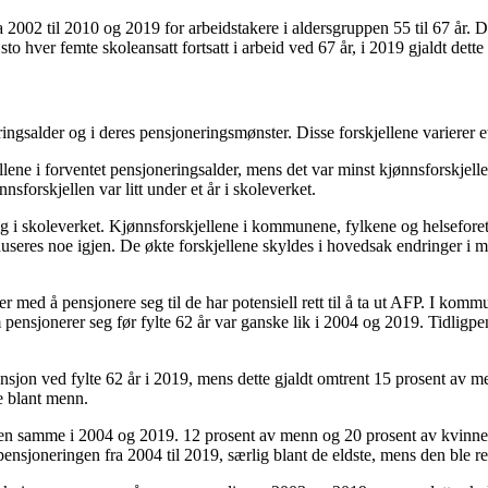
a 2002 til 2010 og 2019 for arbeidstakere i aldersgruppen 55 til 67 år. De
to hver femte skoleansatt fortsatt i arbeid ved 67 år, i 2019 gjaldt dett
ngsalder og i deres pensjoneringsmønster. Disse forskjellene varierer ett
ene i forventet pensjoneringsalder, mens det var minst kjønnsforskjel
sforskjellen var litt under et år i skoleverket.
lig i skoleverket. Kjønnsforskjellene i kommunene, fylkene og helseforet
reduseres noe igjen. De økte forskjellene skyldes i hovedsak endringer i
ner med å pensjonere seg til de har potensiell rett til å ta ut AFP. I k
pensjonerer seg før fylte 62 år var ganske lik i 2004 og 2019. Tidligpens
jon ved fylte 62 år i 2019, mens dette gjaldt omtrent 15 prosent av me
e blant menn.
en samme i 2004 og 2019. 12 prosent av menn og 20 prosent av kvinnene h
gpensjoneringen fra 2004 til 2019, særlig blant de eldste, mens den ble r