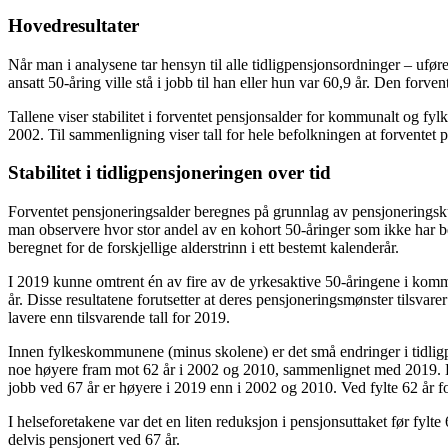
Hovedresultater
Når man i analysene tar hensyn til alle tidligpensjonsordninger – uf
ansatt 50-åring ville stå i jobb til han eller hun var 60,9 år. Den for
Tallene viser stabilitet i forventet pensjonsalder for kommunalt og fy
2002. Til sammenligning viser tall for hele befolkningen at forventet 
Stabilitet i tidligpensjoneringen over tid
Forventet pensjoneringsalder beregnes på grunnlag av pensjoneringsku
man observere hvor stor andel av en kohort 50-åringer som ikke har b
beregnet for de forskjellige alderstrinn i ett bestemt kalenderår.
I 2019 kunne omtrent én av fire av de yrkesaktive 50-åringene i kommun
år. Disse resultatene forutsetter at deres pensjoneringsmønster tilsvar
lavere enn tilsvarende tall for 2019.
Innen fylkeskommunene (minus skolene) er det små endringer i tidlig
noe høyere fram mot 62 år i 2002 og 2010, sammenlignet med 2019. Blant
jobb ved 67 år er høyere i 2019 enn i 2002 og 2010. Ved fylte 62 år forv
I helseforetakene var det en liten reduksjon i pensjonsuttaket før fyl
delvis pensjonert ved 67 år.