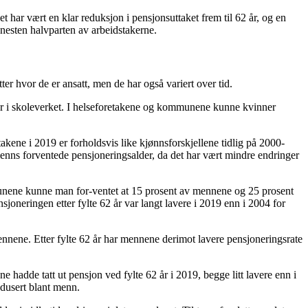
t har vært en klar reduksjon i pensjonsuttaket frem til 62 år, og en
e nesten halvparten av arbeidstakerne.
er hvor de er ansatt, men de har også variert over tid.
ler i skoleverket. I helseforetakene og kommunene kunne kvinner
akene i 2019 er forholdsvis like kjønnsforskjellene tidlig på 2000-
 menns forventede pensjoneringsalder, da det har vært mindre endringer
ommunene kunne man for-ventet at 15 prosent av mennene og 25 prosent
joneringen etter fylte 62 år var langt lavere i 2019 enn i 2004 for
nnene. Etter fylte 62 år har mennene derimot lavere pensjoneringsrate
adde tatt ut pensjon ved fylte 62 år i 2019, begge litt lavere enn i
edusert blant menn.