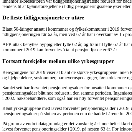
Innenfor skolesektoren var tidligpensjoneringsratene redusert for både
tendens til at kjønnsforskjellene i tidlig-pensjoneringsratene øker etter 
De fleste tidligpensjonerte er uføre
Blant 50-åringer ansatt i kommuner og fylkeskommuner i 2019 forventes
tidligpensjoneringen før 62 år, men ved 67 år har i overkant av 15 pros
AFP-uttak benyttes hyppig etter fylte 62 år, og fram til fylte 67 år ha
kommuner i 2019 kan forventes å ta ut pensjon før de er 67 år.
Fortsatt forskjeller mellom ulike yrkesgrupper
Beregningene for 2019 viser at blant de største yrkesgruppene innen 
og hjelpepleiere, sosionomer, barnevernspedagoger, førskolelærere og 
Samlet sett har forventet pensjoneringsalder for ansatte i kommuner o
pensjoneringsalder blitt noe redusert i den samme perioden. Ingeniører
i 2002. Saksbehandlere, som også har en høy forventet pensjoneringsa
Blant yrkesgruppene med lavest forventet pensjoneringsalder i 2019, un
pensjoneringsalder på slutten av perioden enn de hadde i årene fra 20
På grunn av endret datagrunnlag er det vanskelig å si noe helt sikkert
lavest forventet pensjoneringsalder i 2019, på nesten 63 år. For lektor