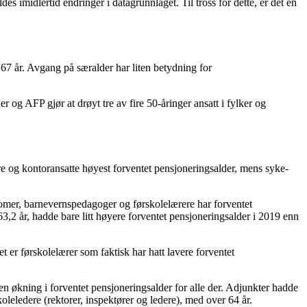
 imidlertid endringer i datagrunnlaget. Til tross for dette, er det en
67 år. Avgang på særalder har liten betydning for
r og AFP gjør at drøyt tre av fire 50-åringer ansatt i fylker og
e og kontoransatte høyest forventet pensjoneringsalder, mens syke-
nomer, barnevernspedagoger og førskolelærere har forventet
63,2 år, hadde bare litt høyere forventet pensjoneringsalder i 2019 enn
 er førskolelærer som faktisk har hatt lavere forventet
 en økning i forventet pensjoneringsalder for alle der. Adjunkter hadde
koleledere (rektorer, inspektører og ledere), med over 64 år.