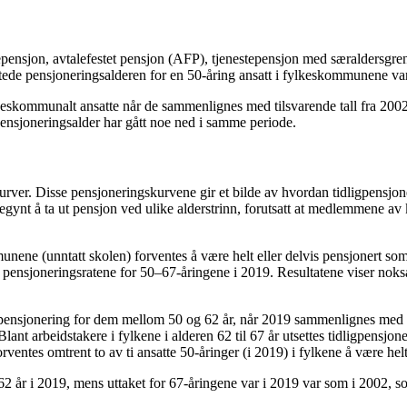
ørepensjon, avtalefestet pensjon (AFP), tjenestepensjon med særaldersg
ventede pensjoneringsalderen for en 50-åring ansatt i fylkeskommunene var
lkeskommunalt ansatte når de sammenlignes med tilsvarende tall fra 2002.
pensjoneringsalder har gått noe ned i samme periode.
rver. Disse pensjoneringskurvene gir et bilde av hvordan tidligpensjon
egynt å ta ut pensjon ved ulike alderstrinn, forutsatt at medlemmene a
ene (unntatt skolen) forventes å være helt eller delvis pensjonert som 
er pensjoneringsratene for 50–67-åringene i 2019. Resultatene viser nokså
pensjonering for dem mellom 50 og 62 år, når 2019 sammenlignes med 20
 arbeidstakere i fylkene i alderen 62 til 67 år utsettes tidligpensjoneri
entes omtrent to av ti ansatte 50-åringer (i 2019) i fylkene å være helt 
te 62 år i 2019, mens uttaket for 67-åringene var i 2019 var som i 2002,