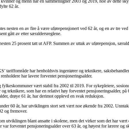
 kvinner og menn når en sammenligner 2003 og 2019, noe av dette skyldes
fylte 62 år.
 nesten en av fire å være uførepensjonert ved 62 år, og en av tre ved 
ent gått av etter særaldersreglene.
r nesten 25 prosent tatt ut AFP. Summen av uttak av uførepensjon, særalde
KS’ tariffområde har henholdsvis ingeniører og teknikere, saksbehandler
renholdere har lavere forventet pensjoneringsalder.
g fylkeskommuner vært stabil fra 2002 til 2019. For sykepleiere, sosio
 og teknikere, som har en relativt høy forventet pensjoneringsalder, på 
lder, drøye 61 år, har derimot opplevd en svak reduksjon.
der 60 år, har utviklingen stort sett vært noe økende fra 2002. Unntaket
02 og fremover.
 om utviklingen blant ansatte i skolene, men det virker som det har vært
er var forventet pensjoneringsalder over 63 år, og høyest for lærere og s