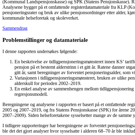
(Kommunal Landspensjonskasse) og SPK (Statens Pensjonskasse). Rappo
Analysene bygger på et omfattende registerdatamateriale fra KLP (Ko
pensjoneringsrater og bruk av ulike pensjonsordninger etter alder, 
kommunale helseforetak og skoleverket.
Sammendrag
Problemstillinger og datamateriale
I denne rapporten undersøkes følgende:
En beskrivelse av tidligpensjoneringsmønsteret innen KS’ tariffo
pensjon på et bestemt alderstrinn i et gitt år. Ratene danner utg
gitt år, samt beregninger av forventet pensjoneringsalder, som vis
Variasjonen i tidligpensjoneringsmønsteret, bruken av ulike p
alderskull for perioden 2002–2019.
En enkel analyse av sammenhengen mellom tidligpensjonering og 
regresjonsmodell.
Beregningene og analysene i rapporten er basert på et omfattende re
2005 og 2007–2019, og fra Statens Pensjonskasse (SPK) for årene 20
2007–2009). Siden helseforetakene sysselsetter mange av de samme yr
I tidligere rapporteringer har beregningene av forventet pensjonerings
ble det det gjort analyser hvor sysselsatte i alderen 68–70 år ble inklud