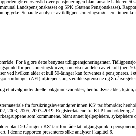
rten gir en oversikt over pensjoneringen blant ansatte i alderen 50–
mmunal Landspensjonskasse) og SPK (Statens Pensjonskasse). Rapporten
kjønn og yrke. Separate analyser av tidligpensjoneringsmønsteret inne
mråde. For å gjøre dette benyttes tidligpensjoneringsrater. Tidligpensj
angspunkt for pensjoneringskurver, som viser andelen av et kull (her: 50-
er ved hvilken alder et kull 50-åringer kan forventes å pensjoneres, i et 
ensjonsordninger (AFP, uførepensjon, særaldersgrensene og 85-årsregele
et utvalg individuelle bakgrunnsvariabler; henholdsvis alder, kjønn, st
gistermateriale fra forsikringsleverandører innen KS’ tariffområde; h
02, 2003, 2005, 2007–2019. Registerdataene fra KLP inneholder også in
kesgruppene som kommunene, blant annet hjelpepleiere, sykepleiere og
alder blant 50-åringer i KS’ tariffområde tatt utgangspunkt i pensjoneri
ert. I denne rapporten presenteres slike analyser i kapittel 6.