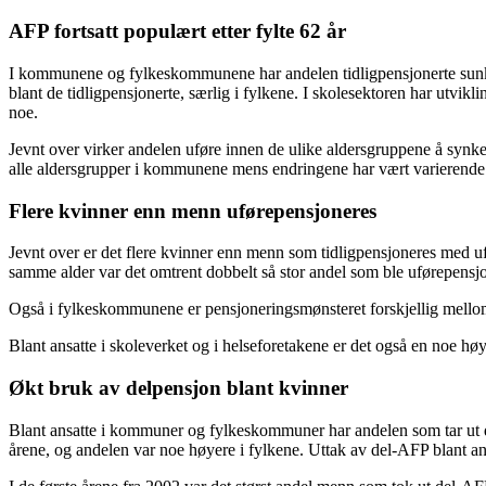
AFP fortsatt populært etter fylte 62 år
I kommunene og fylkeskommunene har andelen tidligpensjonerte sunket l
blant de tidligpensjonerte, særlig i fylkene. I skolesektoren har utvi
noe.
Jevnt over virker andelen uføre innen de ulike aldersgruppene å synke n
alle aldersgrupper i kommunene mens endringene har vært varierende 
Flere kvinner enn menn uførepensjoneres
Jevnt over er det flere kvinner enn menn som tidligpensjoneres med uf
samme alder var det omtrent dobbelt så stor andel som ble uførepensjo
Også i fylkeskommunene er pensjoneringsmønsteret forskjellig mellom 
Blant ansatte i skoleverket og i helseforetakene er det også en noe 
Økt bruk av delpensjon blant kvinner
Blant ansatte i kommuner og fylkeskommuner har andelen som tar ut delv
årene, og andelen var noe høyere i fylkene. Uttak av del-AFP blant ansa