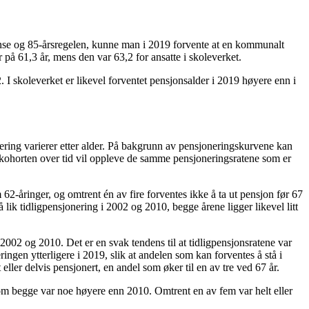
rense og 85-årsregelen, kunne man i 2019 forvente at en kommunalt
 på 61,3 år, mens den var 63,2 for ansatte i skoleverket.
 I skoleverket er likevel forventet pensjonsalder i 2019 høyere enn i
ering varierer etter alder. På bakgrunn av pensjoneringskurvene kan
v kohorten over tid vil oppleve de samme pensjoneringsratene som er
62-åringer, og omtrent én av fire forventes ikke å ta ut pensjon før 67
 lik tidligpensjonering i 2002 og 2010, begge årene ligger likevel litt
02 og 2010. Det er en svak tendens til at tidligpensjonsratene var
ngen ytterligere i 2019, slik at andelen som kan forventes å stå i
eller delvis pensjonert, en andel som øker til en av tre ved 67 år.
 som begge var noe høyere enn 2010. Omtrent en av fem var helt eller