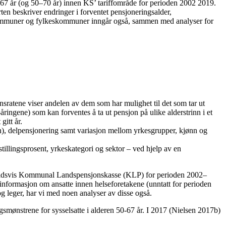
67 år (og 50–70 år) innen KS’ tariffområde for perioden 2002 2019.
 beskriver endringer i forventet pensjoneringsalder,
n kommuner og fylkeskommuner inngår også, sammen med analyser for
onsratene viser andelen av dem som har mulighet til det som tar ut
åringene) som kan forventes å ta ut pensjon på ulike alderstrinn i et
gitt år.
n), delpensjonering samt variasjon mellom yrkesgrupper, kjønn og
illingsprosent, yrkeskategori og sektor – ved hjelp av en
enholdsvis Kommunal Landspensjonskasse (KLP) for perioden 2002–
formasjon om ansatte innen helseforetakene (unntatt for perioden
 leger, har vi med noen analyser av disse også.
ngsmønstrene for sysselsatte i alderen 50-67 år. I 2017 (Nielsen 2017b)