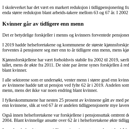
I skoleverket har det vært en markert reduksjon i tidligpensjonering fr
enda større reduksjon blant arbeids-takere mellom 63 og 67 år. I 2002 s
Kvinner går av tidligere enn menn
Det er betydelige forskjeller i menns og kvinners forventede pensjoneri
I 2019 hadde helseforetakene og kommunene de største kjønnsforskjell
forventes å pensjonere seg mer enn to år tidligere enn menn, mens kjønn
Kjønnsforskjellene har vært forholdsvis stabile fra 2002 til 2019, sær
tallet, mens de økte fra 2011. De siste par årene synes forskjellen å 
blant kvinner.
I alle sektorene som er undersøkt, venter menn i større grad enn kvin
av kvinnene hadde tatt ut pensjon ved fylte 62 år i 2019. Andelen som 
menn, mens det ikke var noen endring blant kvinner.
I fylkeskommunene har nesten 25 prosent av kvinnene gått av med pens
enn kvinnene, slik at ved 67 år er andelen tidligpensjonerte mye laver
Også innen helseforetakene var forskjellene i pensjonsuttak omtrent d
2004. Blant kvinnelige ansatte over 62 år i helseforetakene økte tidli