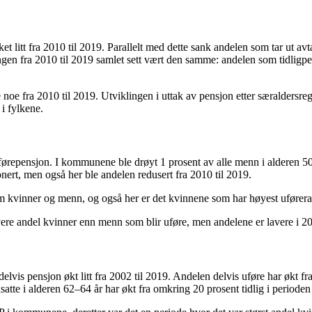
itt fra 2010 til 2019. Parallelt med dette sank andelen som tar ut avtal
klingen fra 2010 til 2019 samlet sett vært den samme: andelen som tidlig
oe fra 2010 til 2019. Utviklingen i uttak av pensjon etter særaldersregle
i fylkene.
ørepensjon. I kommunene ble drøyt 1 prosent av alle menn i alderen 50–
nert, men også her ble andelen redusert fra 2010 til 2019.
kvinner og menn, og også her er det kvinnene som har høyest uførerater
høyere andel kvinner enn menn som blir uføre, men andelene er lavere 
is pensjon økt litt fra 2002 til 2019. Andelen delvis uføre har økt fra o
tte i alderen 62–64 år har økt fra omkring 20 prosent tidlig i perioden t