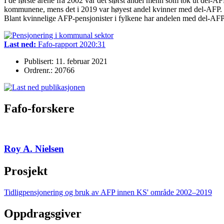
I de første årene fra 2002 var det størst andel menn som tok ut del-A
kommunene, mens det i 2019 var høyest andel kvinner med del-AFP. De
Blant kvinnelige AFP-pensjonister i fylkene har andelen med del-AFP ø
Last ned:
Fafo-rapport 2020:31
Publisert: 11. februar 2021
Ordrenr.: 20766
Fafo-forskere
Roy A. Nielsen
Prosjekt
Tidligpensjonering og bruk av AFP innen KS' område 2002–2019
Oppdragsgiver