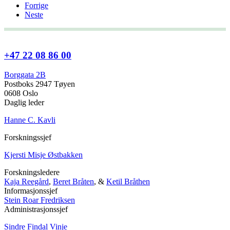
Forrige
Neste
+47 22 08 86 00
Borggata 2B
Postboks 2947 Tøyen
0608 Oslo
Daglig leder
Hanne C. Kavli
Forskningssjef
Kjersti Misje Østbakken
Forskningsledere
Kaja Reegård
,
Beret Bråten
, &
Ketil Bråthen
Informasjonssjef
Stein Roar Fredriksen
Administrasjonssjef
Sindre Findal Vinje