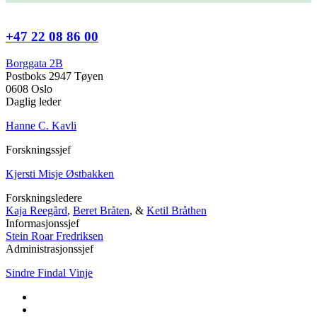
+47 22 08 86 00
Borggata 2B
Postboks 2947 Tøyen
0608 Oslo
Daglig leder
Hanne C. Kavli
Forskningssjef
Kjersti Misje Østbakken
Forskningsledere
Kaja Reegård
,
Beret Bråten
, &
Ketil Bråthen
Informasjonssjef
Stein Roar Fredriksen
Administrasjonssjef
Sindre Findal Vinje