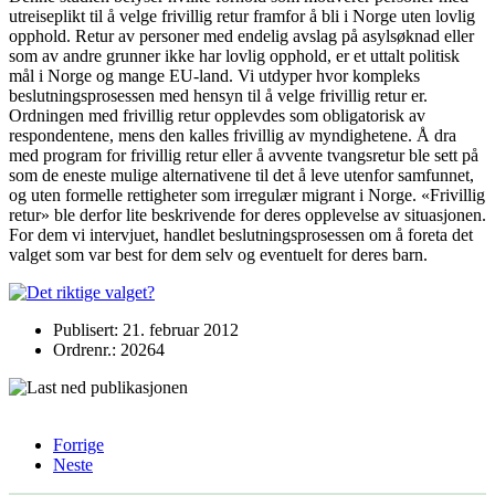
utreiseplikt til å velge frivillig retur framfor å bli i Norge uten lovlig
opphold. Retur av personer med endelig avslag på asylsøknad eller
som av andre grunner ikke har lovlig opphold, er et uttalt politisk
mål i Norge og mange EU-land. Vi utdyper hvor kompleks
beslutningsprosessen med hensyn til å velge frivillig retur er.
Ordningen med frivillig retur opplevdes som obligatorisk av
respondentene, mens den kalles frivillig av myndighetene. Å dra
med program for frivillig retur eller å avvente tvangsretur ble sett på
som de eneste mulige alternativene til det å leve utenfor samfunnet,
og uten formelle rettigheter som irregulær migrant i Norge. «Frivillig
retur» ble derfor lite beskrivende for deres opplevelse av situasjonen.
For dem vi intervjuet, handlet beslutningsprosessen om å foreta det
valget som var best for dem selv og eventuelt for deres barn.
Publisert: 21. februar 2012
Ordrenr.: 20264
Forrige
Neste