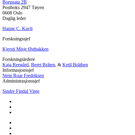
Borggata 2B
Postboks 2947 Tøyen
0608 Oslo
Daglig leder
Hanne C. Kavli
Forskningssjef
Kjersti Misje Østbakken
Forskningsledere
Kaja Reegård
,
Beret Bråten
, &
Ketil Bråthen
Informasjonssjef
Stein Roar Fredriksen
Administrasjonssjef
Sindre Findal Vinje