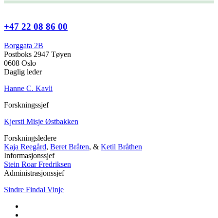
+47 22 08 86 00
Borggata 2B
Postboks 2947 Tøyen
0608 Oslo
Daglig leder
Hanne C. Kavli
Forskningssjef
Kjersti Misje Østbakken
Forskningsledere
Kaja Reegård
,
Beret Bråten
, &
Ketil Bråthen
Informasjonssjef
Stein Roar Fredriksen
Administrasjonssjef
Sindre Findal Vinje