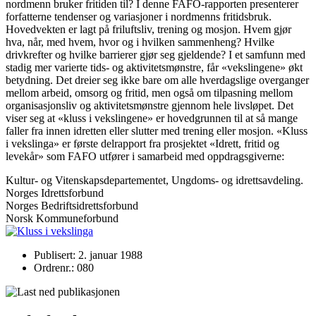
nordmenn bruker fritiden til? I denne FAFO-rapporten presenterer
forfatterne tendenser og variasjoner i nordmenns fritidsbruk.
Hovedvekten er lagt på friluftsliv, trening og mosjon. Hvem gjør
hva, når, med hvem, hvor og i hvilken sammenheng? Hvilke
drivkrefter og hvilke barrierer gjør seg gjeldende? I et samfunn med
stadig mer varierte tids- og aktivitetsmønstre, får «vekslingene» økt
betydning. Det dreier seg ikke bare om alle hverdagslige overganger
mellom arbeid, omsorg og fritid, men også om tilpasning mellom
organisasjonsliv og aktivitetsmønstre gjennom hele livsløpet. Det
viser seg at «kluss i vekslingene» er hovedgrunnen til at så mange
faller fra innen idretten eller slutter med trening eller mosjon. «Kluss
i vekslinga» er første delrapport fra prosjektet «Idrett, fritid og
levekår» som FAFO utfører i samarbeid med oppdragsgiverne:
Kultur- og Vitenskapsdepartementet, Ungdoms- og idrettsavdeling.
Norges Idrettsforbund
Norges Bedriftsidrettsforbund
Norsk Kommuneforbund
Publisert: 2. januar 1988
Ordrenr.: 080