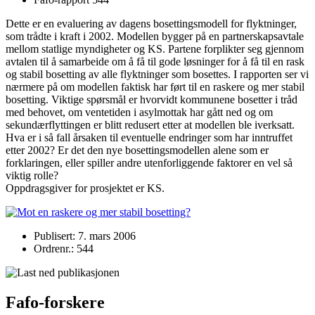
Dette er en evaluering av dagens bosettingsmodell for flyktninger,
som trådte i kraft i 2002. Modellen bygger på en partnerskapsavtale
mellom statlige myndigheter og KS. Partene forplikter seg gjennom
avtalen til å samarbeide om å få til gode løsninger for å få til en rask
og stabil bosetting av alle flyktninger som bosettes. I rapporten ser vi
nærmere på om modellen faktisk har ført til en raskere og mer stabil
bosetting. Viktige spørsmål er hvorvidt kommunene bosetter i tråd
med behovet, om ventetiden i asylmottak har gått ned og om
sekundærflyttingen er blitt redusert etter at modellen ble iverksatt.
Hva er i så fall årsaken til eventuelle endringer som har inntruffet
etter 2002? Er det den nye bosettingsmodellen alene som er
forklaringen, eller spiller andre utenforliggende faktorer en vel så
viktig rolle?
Oppdragsgiver for prosjektet er KS.
Publisert: 7. mars 2006
Ordrenr.: 544
Fafo-forskere