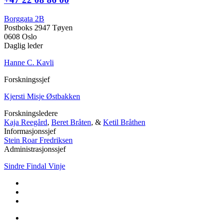
Borggata 2B
Postboks 2947 Tøyen
0608 Oslo
Daglig leder
Hanne C. Kavli
Forskningssjef
Kjersti Misje Østbakken
Forskningsledere
Kaja Reegård
,
Beret Bråten
, &
Ketil Bråthen
Informasjonssjef
Stein Roar Fredriksen
Administrasjonssjef
Sindre Findal Vinje