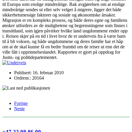
til Europa som enslige mindreårige. Bak avgjørelsen om at enslige
mindreårige sendes ut eller selv velger å migrere, ligger det både
sikkerhetsmessige faktorer og sosiale og økonomiske årsaker.
Migrasjon er en kompleks prosess, og både deres egne og familiens
ønsker utfordres av de mulighetene og begrensningene som finnes i
transittland, som igjen påvirker hvilke land ungdommene ender opp
i. Reisen skjer på en tid i livet hvor de er underveis fra å være barn
til å bli voksen, og både ungdommene og deres familie har et håp
om at de skal kunne få en bedre framtid om de reiser ut enn det de
ville fått i opprinnelseslandet. Rapporten er gjort på oppdrag for
Justis- og politidepartementet.
Publisert: 16. februar 2010
Ordrenr.: 20164
Forrige
Neste
+47 22 08 86 00