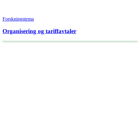
Forskningstema
Organisering og tariffavtaler
+47 22 08 86 00
Borggata 2B
Postboks 2947 Tøyen
0608 Oslo
Daglig leder
Hanne C. Kavli
Forskningssjef
Kjersti Misje Østbakken
Forskningsledere
Kaja Reegård
,
Beret Bråten
, &
Ketil Bråthen
Informasjonssjef