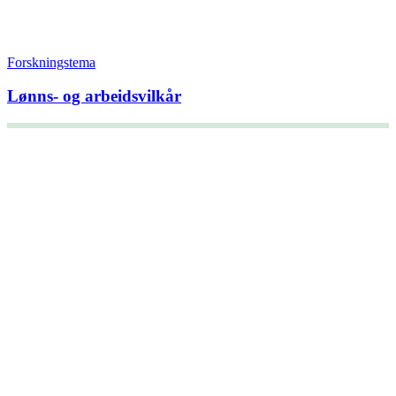
Forskningstema
Lønns- og arbeidsvilkår
+47 22 08 86 00
Borggata 2B
Postboks 2947 Tøyen
0608 Oslo
Daglig leder
Hanne C. Kavli
Forskningssjef
Kjersti Misje Østbakken
Forskningsledere
Kaja Reegård
,
Beret Bråten
, &
Ketil Bråthen